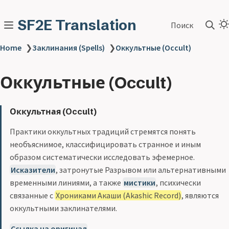
SF2E Translation
Поиск
Home
❯
Заклинания (Spells)
❯
Оккультные (Occult)
Оккультные (Occult)
Оккультная (Occult)
Практики оккультных традиций стремятся понять
необъяснимое, классифицировать странное и иным
образом систематически исследовать эфемерное.
Исказители
, затронутые Разрывом или альтернативными
временными линиями, а также
мистики
, психически
связанные с
Хрониками Акаши (Akashic Record)
, являются
оккультными заклинателями.
Ссылка на оригинал