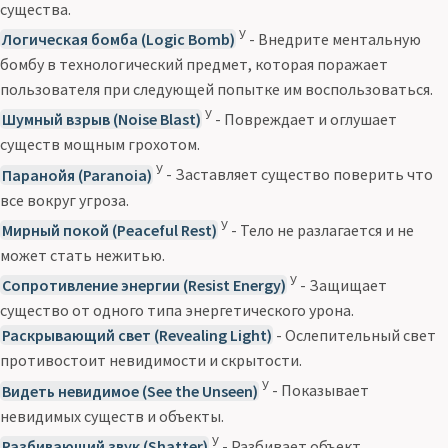
существа.
У
Логическая бомба (Logic Bomb)
- Внедрите ментальную
бомбу в технологический предмет, которая поражает
пользователя при следующей попытке им воспользоваться.
У
Шумный взрыв (Noise Blast)
- Повреждает и оглушает
существ мощным грохотом.
У
Паранойя (Paranoia)
- Заставляет существо поверить что
все вокруг угроза.
У
Мирный покой (Peaceful Rest)
- Тело не разлагается и не
может стать нежитью.
У
Сопротивление энергии (Resist Energy)
- Защищает
существо от одного типа энергетического урона.
Раскрывающий свет (Revealing Light)
- Ослепительный свет
противостоит невидимости и скрытости.
У
Видеть невидимое (See the Unseen)
- Показывает
невидимых существ и объекты.
У
Разбивающий звук (Shatter)
- Разбивает объект