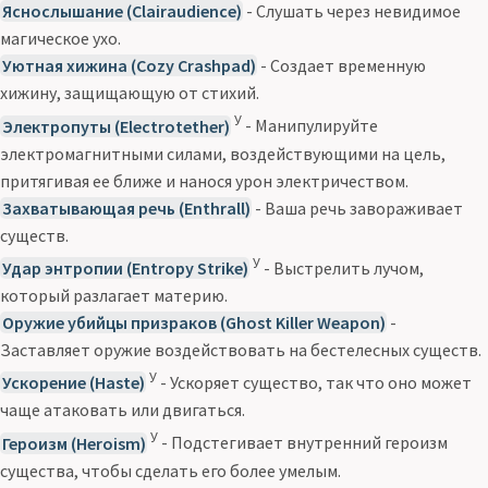
Яснослышание (Clairaudience)
- Слушать через невидимое
магическое ухо.
Уютная хижина (Cozy Crashpad)
- Создает временную
хижину, защищающую от стихий.
У
Электропуты (Electrotether)
- Манипулируйте
электромагнитными силами, воздействующими на цель,
притягивая ее ближе и нанося урон электричеством.
Захватывающая речь (Enthrall)
- Ваша речь завораживает
существ.
У
Удар энтропии (Entropy Strike)
- Выстрелить лучом,
который разлагает материю.
Оружие убийцы призраков (Ghost Killer Weapon)
-
Заставляет оружие воздействовать на бестелесных существ.
У
Ускорение (Haste)
- Ускоряет существо, так что оно может
чаще атаковать или двигаться.
У
Героизм (Heroism)
- Подстегивает внутренний героизм
существа, чтобы сделать его более умелым.