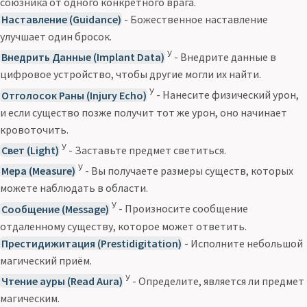
союзника от одного конкретного врага.
Наставление (Guidance)
- Божественное наставление
улучшает один бросок.
У
Внедрить Данные (Implant Data)
- Внедрите данные в
цифровое устройство, чтобы другие могли их найти.
У
Отголосок Раны (Injury Echo)
- Нанесите физический урон,
и если существо позже получит тот же урон, оно начинает
кровоточить.
У
Свет (Light)
- Заставьте предмет светиться.
У
Мера (Measure)
- Вы получаете размеры существ, которых
можете наблюдать в области.
У
Сообщение (Message)
- Произносите сообщение
отдаленному существу, которое может ответить.
Престидижитация (Prestidigitation)
- Исполните небольшой
магический приём.
У
Чтение ауры (Read Aura)
- Определите, является ли предмет
магическим.