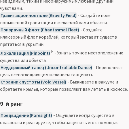
невидимым, тихим и необнаружимым любыми другими
чувствами.
Гравитационное поле (Gravity Field)
- Создайте поле
повышенной гравитации в желаемой вами области.
Призрачный флот (Phantasmal Fleet)
- Создайте
иллюзорный флот кораблей, который заставит существ
прятаться в укрытии.
Н
Локализация (Pinpoint)
- Узнать точное местоположение
существа или объекта.
Неудержимый танец (Uncontrollable Dance)
- Переполняет
цель всепоглощающим желанием танцевать.
Странник пустоты (Void Vessel)
- Выживаете в вакууме и
обретаете крылья, которые позволяют вам летать в космосе.
9-й ранг
Предвидение (Foresight)
- Ощущаете когда существо в
опасности и реагируете, чтобы защитить его с помощью