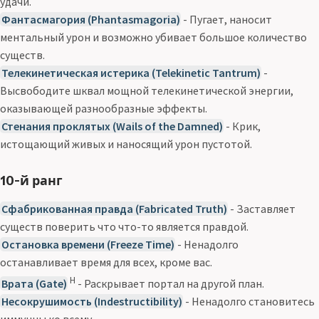
удачи.
Фантасмагория (Phantasmagoria)
- Пугает, наносит
ментальный урон и возможно убивает большое количество
существ.
Телекинетическая истерика (Telekinetic Tantrum)
-
Высвободите шквал мощной телекинетической энергии,
оказывающей разнообразные эффекты.
Стенания проклятых (Wails of the Damned)
- Крик,
истощающий живых и наносящий урон пустотой.
10-й ранг
Сфабрикованная правда (Fabricated Truth)
- Заставляет
существ поверить что что-то является правдой.
Остановка времени (Freeze Time)
- Ненадолго
останавливает время для всех, кроме вас.
Н
Врата (Gate)
- Раскрывает портал на другой план.
Несокрушимость (Indestructibility)
- Ненадолго становитесь
иммунны ко всему.