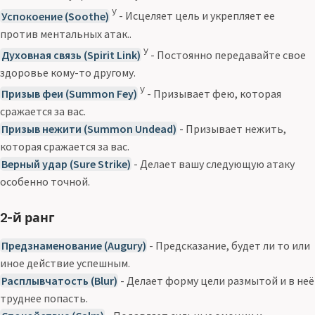
У
Успокоение (Soothe)
- Исцеляет цель и укрепляет ее
против ментальных атак..
У
Духовная связь (Spirit Link)
- Постоянно передавайте свое
здоровье кому-то другому.
У
Призыв феи (Summon Fey)
- Призывает фею, которая
сражается за вас.
Призыв нежити (Summon Undead)
- Призывает нежить,
которая сражается за вас.
Верный удар (Sure Strike)
- Делает вашу следующую атаку
особенно точной.
2-й ранг
Предзнаменование (Augury)
- Предсказание, будет ли то или
иное действие успешным.
Расплывчатость (Blur)
- Делает форму цели размытой и в неё
труднее попасть.