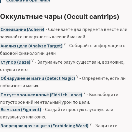
Оккультные чары (Occult cantrips)
Склеивание (Adhere)
- Склеиваете два предмета вместе или
заряжайте поверхность клеевой магией.
У
Анализ цели (Analyze Target)
- Собирайте информацию о
базовой физиологии цели.
У
Ступор (Daze)
- Затуманьте разум существа и, возможно,
оглушите его.
У
Обнаружение магии (Detect Magic)
- Определите, есть ли
поблизости магия.
У
Потустороннее копьё (Eldritch Lance)
- Высвободите
потусторонний ментальный урон по цели.
Вымысел (Figment)
- Создайте простую слуховую или
визуальную иллюзию.
У
Запрещающая защита (Forbidding Ward)
- Защитите