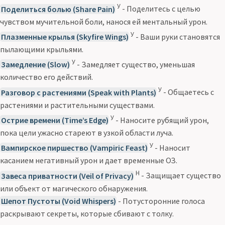
У
Поделиться болью (Share Pain)
- Поделитесь с целью
чувством мучительной боли, нанося ей ментальный урон.
У
Плазменные крылья (Skyfire Wings)
- Ваши руки становятся
пылающими крыльями.
У
Замедление (Slow)
- Замедляет существо, уменьшая
количество его действий.
У
Разговор с растениями (Speak with Plants)
- Общаетесь с
растениями и растительными существами.
У
Острие времени (Time’s Edge)
- Наносите рубящий урон,
пока цели ужасно стареют в узкой области луча.
У
Вампирское пиршество (Vampiric Feast)
- Наносит
касанием негативный урон и дает временные ОЗ.
Н
Завеса приватности (Veil of Privacy)
- Защищает существо
или объект от магического обнаружения.
Шепот Пустоты (Void Whispers)
- Потусторонние голоса
раскрывают секреты, которые сбивают с толку.