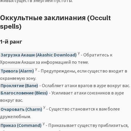
живых существ энергией Пустоты.
Оккультные заклинания (Occult
spells)
1-й ранг
У
Загрузка Акаши (Akashic Download)
- Обратитесь к
Хроникам Акаши за информацией по теме.
У
Тревога (Alarm)
- Предупреждены, если существо входит в
охраняемую зону.
Проклятие (Bane)
- Ослабляет атаки врагов в ауре вокруг вас.
Благословение (Bless)
- Усиливает атаки союзников в ауре
вокруг вас.
У
Очаровать (Charm)
- Существо становится к вам более
дружелюбным.
У
Приказ (Command)
- Приказывает существу приблизиться,