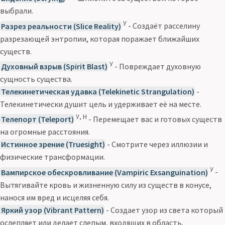
выбрали.
У
Разрез реальности (Slice Reality)
- Создаёт расселину
разрезающей энтропии, которая поражает ближайших
существ.
У
Духовный взрыв (Spirit Blast)
- Повреждает духовную
сущность существа.
Телекинетическая удавка (Telekinetic Strangulation)
-
Телекинетически душит цель и удерживает её на месте.
У, Н
Телепорт (Teleport)
- Перемещает вас и готовых существ
на огромные расстояния.
Истинное зрение (Truesight)
- Смотрите через иллюзии и
физические трансформации.
У
Вампирское обескровливание (Vampiric Exsanguination)
-
Вытягивайте кровь и жизненную силу из существ в конусе,
нанося им вред и исцеляя себя.
Яркий узор (Vibrant Pattern)
- Создает узор из света который
ослепляет или делает слепым, входящих в область.