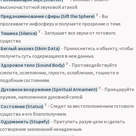
высокочастотной звуковой атакой.
У
Предзнаменование сферы (Sift the Sphere)
- Вы
просеиваете инфосферу и получаете прозрение о теме.
У
Тишина (Silence)
- Заглушает все звуки от готового
существа.
Беглый анализ (Skim Data)
- Прикоснитесь к объекту, чтобы
получить суть содержащихся в нем данных.
У
Здоровое тело (Sound Body)
- Противодействуйте
слепоте, ослеплению, глухоте, ослаблению, тошноте и
подобным состояниям.
У
Духовное вооружение (Spiritual Armament)
- Проецируйте
оружие, наполненное духовной силой.
У
Состояние (Status)
- Следит за местоположением готового
существа и его благополучием.
Одурманить (Stupefy)
- Притупить разум цели и сделать
сотворение заклинаний ненадежным.