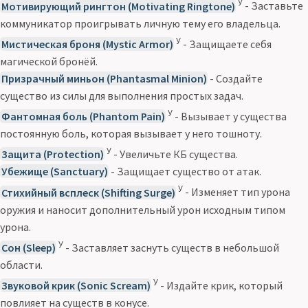
У
Мотивирующий рингтон (Motivating Ringtone)
- Заставьте
коммуникатор проигрывать личную тему его владельца.
У
Мистическая броня (Mystic Armor)
- Защищаете себя
магической бронёй.
Призрачный миньон (Phantasmal Minion)
- Создайте
существо из силы для выполнения простых задач.
У
Фантомная боль (Phantom Pain)
- Вызывает у существа
постоянную боль, которая вызывает у него тошноту.
У
Защита (Protection)
- Увеличьте КБ существа.
Убежище (Sanctuary)
- Защищает существо от атак.
У
Стихийный всплеск (Shifting Surge)
- Изменяет тип урона
оружия и наносит дополнительный урон исходным типом
урона.
У
Сон (Sleep)
- Заставляет заснуть существ в небольшой
области.
У
Звуковой крик (Sonic Scream)
- Издайте крик, который
повлияет на существ в конусе.