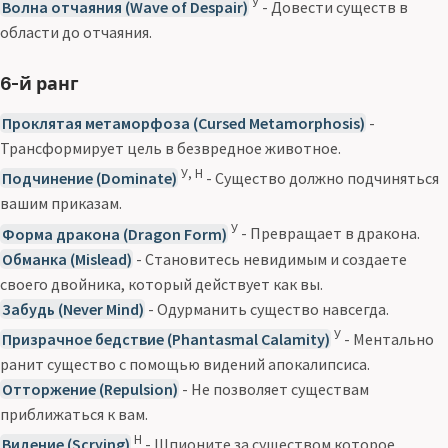
У
Волна отчаяния (Wave of Despair)
- Довести существ в
области до отчаяния.
6-й ранг
Проклятая метаморфоза (Cursed Metamorphosis)
-
Трансформирует цель в безвредное животное.
У, Н
Подчинение (Dominate)
- Существо должно подчиняться
вашим приказам.
У
Форма дракона (Dragon Form)
- Превращает в дракона.
Обманка (Mislead)
- Становитесь невидимым и создаете
своего двойника, который действует как вы.
Забудь (Never Mind)
- Одурманить существо навсегда.
У
Призрачное бедствие (Phantasmal Calamity)
- Ментально
ранит существо с помощью видений апокалипсиса.
Отторжение (Repulsion)
- Не позволяет существам
приближаться к вам.
Н
Видение (Scrying)
- Шпионите за существом которое