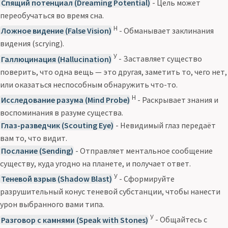
Спящий потенциал (Dreaming Potential)
- Цель может
переобучаться во время сна.
Н
Ложное видение (False Vision)
- Обманывает заклинания
видения (scrying).
У
Галлюцинация (Hallucination)
- Заставляет существо
поверить, что одна вещь — это другая, заметить то, чего нет,
или оказаться неспособным обнаружить что-то.
Н
Исследование разума (Mind Probe)
- Раскрывает знания и
воспоминания в разуме существа.
Глаз-разведчик (Scouting Eye)
- Невидимый глаз передаёт
вам то, что видит.
Послание (Sending)
- Отправляет ментальное сообщение
существу, куда угодно на планете, и получает ответ.
У
Теневой взрыв (Shadow Blast)
- Сформируйте
разрушительный конус теневой субстанции, чтобы нанести
урон выбранного вами типа.
У
Разговор с камнями (Speak with Stones)
- Общайтесь с