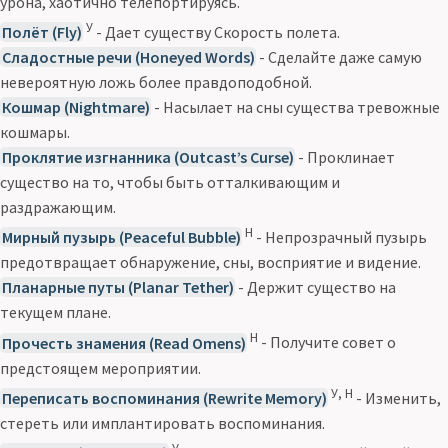
урона, хаотично телепортируясь.
У
Полёт (Fly)
- Дает существу Скорость полета.
Сладостные речи (Honeyed Words)
- Сделайте даже самую
невероятную ложь более правдоподобной.
Кошмар (Nightmare)
- Насылает на сны существа тревожные
кошмары.
Проклятие изгнанника (Outcast’s Curse)
- Проклинает
существо на то, чтобы быть отталкивающим и
раздражающим.
Н
Мирный пузырь (Peaceful Bubble)
- Непрозрачный пузырь
предотвращает обнаружение, сны, восприятие и видение.
Планарные путы (Planar Tether)
- Держит существо на
текущем плане.
Н
Прочесть знамения (Read Omens)
- Получите совет о
предстоящем мероприятии.
У, Н
Переписать воспоминания (Rewrite Memory)
- Изменить,
стереть или имплантировать воспоминания.