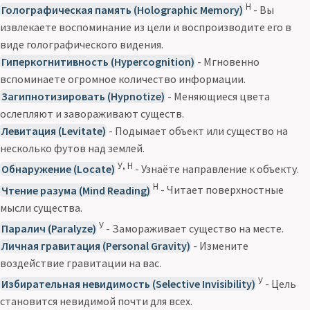
Н
Голографическая память (Holographic Memory)
- Вы
извлекаете воспоминание из цели и воспроизводите его в
виде голографического видения.
Гиперкогнитивность (Hypercognition)
- Мгновенно
вспоминаете огромное количество информации.
Загипнотизировать (Hypnotize)
- Меняющиеся цвета
ослепляют и завораживают существ.
Левитация (Levitate)
- Подымает объект или существо на
несколько футов над землей.
У, Н
Обнаружение (Locate)
- Узнаёте направление к объекту.
Н
Чтение разума (Mind Reading)
- Читает поверхностные
мысли существа.
У
Паралич (Paralyze)
- Замораживает существо на месте.
Личная гравитация (Personal Gravity)
- Измените
воздействие гравитации на вас.
У
Избирательная невидимость (Selective Invisibility)
- Цель
становится невидимой почти для всех.