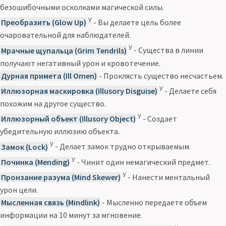
безошибочными осколками магической силы.
У
Преобразить (Glow Up)
- Вы делаете цель более
очаровательной для наблюдателей.
У
Мрачные щупальца (Grim Tendrils)
- Существа в линии
получают негативный урон и кровотечение.
Дурная примета (Ill Omen)
- Проклясть существо несчастьем.
У
Иллюзорная маскировка (Illusory Disguise)
- Делаете себя
похожим на другое существо.
У
Иллюзорный объект (Illusory Object)
- Создает
убедительную иллюзию объекта.
У
Замок (Lock)
- Делает замок трудно открываемым.
У
Починка (Mending)
- Чинит один немагический предмет.
У
Пронзание разума (Mind Skewer)
- Нанести ментальный
урон цели.
Мысленная связь (Mindlink)
- Мысленно передаете объем
информации на 10 минут за мгновение.