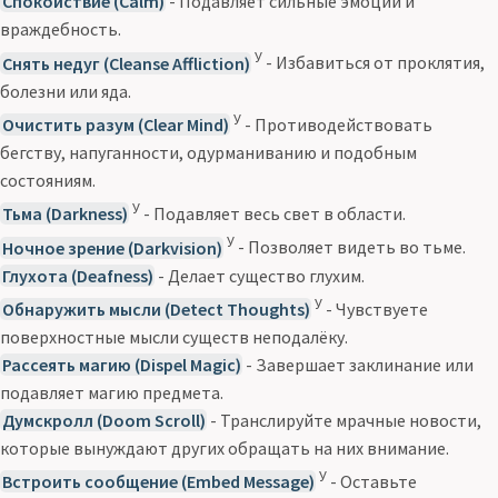
Спокойствие (Calm)
- Подавляет сильные эмоции и
враждебность.
У
Снять недуг (Cleanse Affliction)
- Избавиться от проклятия,
болезни или яда.
У
Очистить разум (Clear Mind)
- Противодействовать
бегству, напуганности, одурманиванию и подобным
состояниям.
У
Тьма (Darkness)
- Подавляет весь свет в области.
У
Ночное зрение (Darkvision)
- Позволяет видеть во тьме.
Глухота (Deafness)
- Делает существо глухим.
У
Обнаружить мысли (Detect Thoughts)
- Чувствуете
поверхностные мысли существ неподалёку.
Рассеять магию (Dispel Magic)
- Завершает заклинание или
подавляет магию предмета.
Думскролл (Doom Scroll)
- Транслируйте мрачные новости,
которые вынуждают других обращать на них внимание.
У
Встроить сообщение (Embed Message)
- Оставьте