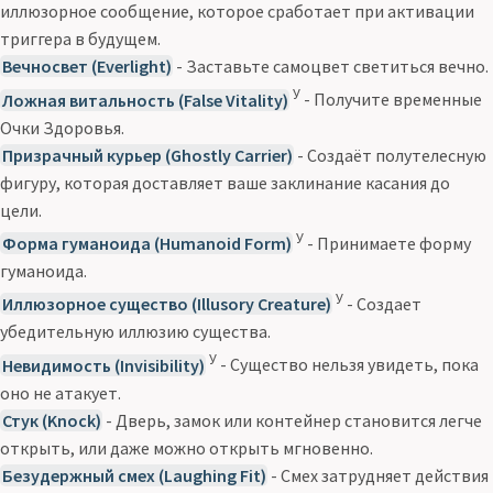
иллюзорное сообщение, которое сработает при активации
триггера в будущем.
Вечносвет (Everlight)
- Заставьте самоцвет светиться вечно.
У
Ложная витальность (False Vitality)
- Получите временные
Очки Здоровья.
Призрачный курьер (Ghostly Carrier)
- Создаёт полутелесную
фигуру, которая доставляет ваше заклинание касания до
цели.
У
Форма гуманоида (Humanoid Form)
- Принимаете форму
гуманоида.
У
Иллюзорное существо (Illusory Creature)
- Создает
убедительную иллюзию существа.
У
Невидимость (Invisibility)
- Существо нельзя увидеть, пока
оно не атакует.
Стук (Knock)
- Дверь, замок или контейнер становится легче
открыть, или даже можно открыть мгновенно.
Безудержный смех (Laughing Fit)
- Смех затрудняет действия