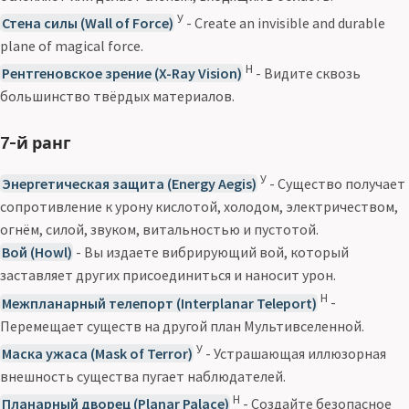
У
Стена силы (Wall of Force)
- Create an invisible and durable
plane of magical force.
Н
Рентгеновское зрение (X-Ray Vision)
- Видите сквозь
большинство твёрдых материалов.
7-й ранг
У
Энергетическая защита (Energy Aegis)
- Существо получает
сопротивление к урону кислотой, холодом, электричеством,
огнём, силой, звуком, витальностью и пустотой.
Вой (Howl)
- Вы издаете вибрирующий вой, который
заставляет других присоединиться и наносит урон.
Н
Межпланарный телепорт (Interplanar Teleport)
-
Перемещает существ на другой план Мультивселенной.
У
Маска ужаса (Mask of Terror)
- Устрашающая иллюзорная
внешность существа пугает наблюдателей.
Н
Планарный дворец (Planar Palace)
- Создайте безопасное