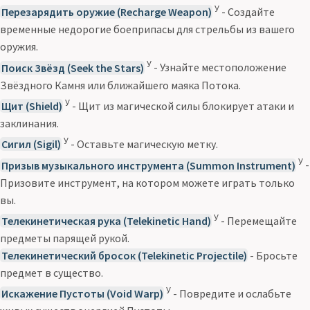
У
Перезарядить оружие (Recharge Weapon)
- Создайте
временные недорогие боеприпасы для стрельбы из вашего
оружия.
У
Поиск Звёзд (Seek the Stars)
- Узнайте местоположение
Звёздного Камня или ближайшего маяка Потока.
У
Щит (Shield)
- Щит из магической силы блокирует атаки и
заклинания.
У
Сигил (Sigil)
- Оставьте магическую метку.
У
Призыв музыкального инструмента (Summon Instrument)
-
Призовите инструмент, на котором можете играть только
вы.
У
Телекинетическая рука (Telekinetic Hand)
- Перемещайте
предметы парящей рукой.
Телекинетический бросок (Telekinetic Projectile)
- Бросьте
предмет в существо.
У
Искажение Пустоты (Void Warp)
- Повредите и ослабьте