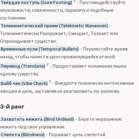
У
Твёрдая поступь (Sure Footing)
- Противодействуйте
неуклюжести, схваченности, параличу и подобным
состояниям.
Телекинетический прием (Telekinetic Maneuver)
-
Телекинетически Разоружает, Смещает, Толкает или
Опрокидывает существо.
Временные пули (Temporal Bullets)
- Перемотайте время
назад, чтобы нанести урон промахнувшейся атакой.
У
Перевод (Translate)
- Предоставляет понимание языка
одному существу.
У
Вайб чек (Vibe Check)
- Внедрите психически интенсивные
эмоции в цель, заставляя её реагировать по-разному.
3-й ранг
Захватить нежить (Bind Undead)
- Берете неразумную
нежить под свое управление.
Слепота (Blindness)
- Поражает цель слепотой.