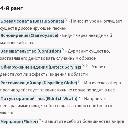
4-й ранг
У
Боевая соната (Battle Sonata)
- Наносит урон и оглушает
существ диссонирующей песней.
Ясновидение (Clairvoyance)
- Видит через невидимый
магический глаз.
У
Замешательство (Confusion)
- Дурманит существо,
заставляя его действовать случайным образом.
У, Н
Обнаружение видения (Detect Scrying)
- Узнает
действуют ли эффекты видения в области.
Н
Рассеивающий шар (Dispelling Globe)
- Магическая сфера
противодействует заклинаниям которые попадут в нее.
У
Потусторонний гнев (Eldritch Wrath)
- Направьте
невыразимые силы, чтобы создать тошнотное болото
ужасов.
У
Мерцание (Flicker)
- Защитите себя от большинства видов