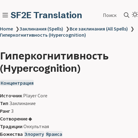
SF2E Translation
Поиск
Home
❯
Заклинания (Spells)
❯
Все заклинания (All Spells)
❯
Гиперкогнитивность (Hypercognition)
Гиперкогнитивность
(Hypercognition)
Концентрация
Источник
Player Core
Тип
Заклинание
Ранг
3
Сотворение
◆
Традиции
Оккультная
Божества
Элориту
Яраиса