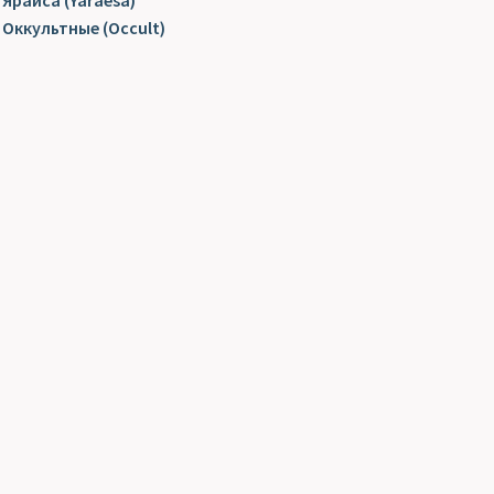
Яраиса (Yaraesa)
Оккультные (Occult)