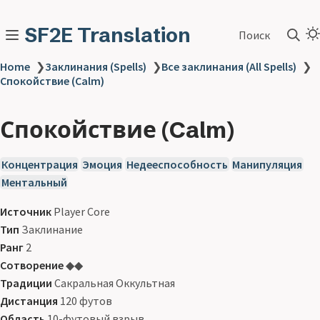
SF2E Translation
Поиск
Home
❯
Заклинания (Spells)
❯
Все заклинания (All Spells)
❯
Спокойствие (Calm)
Спокойствие (Calm)
Концентрация
Эмоция
Недееспособность
Манипуляция
Ментальный
Источник
Player Core
Тип
Заклинание
Ранг
2
Сотворение
◆◆
Традиции
Сакральная Оккультная
Дистанция
120 футов
Область
10-футовый взрыв