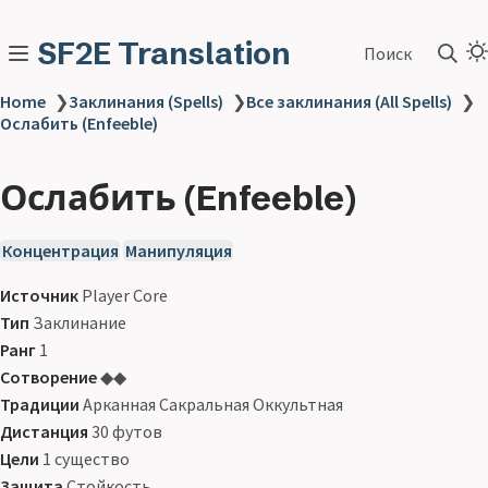
SF2E Translation
Поиск
Home
❯
Заклинания (Spells)
❯
Все заклинания (All Spells)
❯
Ослабить (Enfeeble)
Ослабить (Enfeeble)
Концентрация
Манипуляция
Источник
Player Core
Тип
Заклинание
Ранг
1
Сотворение
◆◆
Традиции
Арканная Сакральная Оккультная
Дистанция
30 футов
Цели
1 существо
Защита
Стойкость