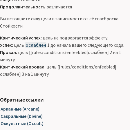
Продолжительность
различается
Вы истощаете силу цели в зависимости от её спасброска
Стойкости.
Критический успех:
цель не подвергается эффекту.
Успех:
цель
ослаблен
1 до начала вашего следующего хода.
Провал:
цель [[rules/conditions/enfeebled|ослаблен] 2 на 1
минуту.
Критический провал:
цель [[rules/conditions/enfeebled|
ослаблен] 3 на 1 минуту.
Обратные ссылки
Арканные (Arcane)
Сакральные (Divine)
Оккультные (Occult)