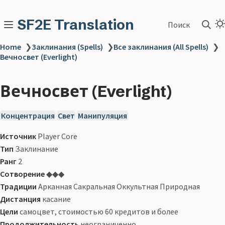
SF2E Translation
Поиск
Home
❯
Заклинания (Spells)
❯
Все заклинания (All Spells)
❯
Вечносвет (Everlight)
Вечносвет (Everlight)
Концентрация
Свет
Манипуляция
Источник
Player Core
Тип
Заклинание
Ранг
2
Сотворение
◆◆◆
Традиции
Арканная Сакральная Оккультная Природная
Дистанция
касание
Цели
самоцвет, стоимостью 60 кредитов и более
Продолжительность
неограниченно