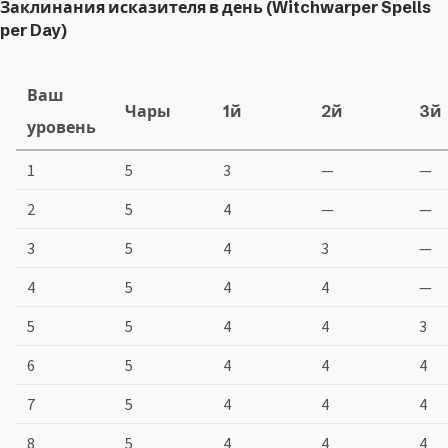
Заклинания исказителя в день (Witchwarper Spells
per Day)
Ваш
Чары
1й
2й
3й
уровень
1
5
3
—
—
2
5
4
—
—
3
5
4
3
—
4
5
4
4
—
5
5
4
4
3
6
5
4
4
4
7
5
4
4
4
8
5
4
4
4