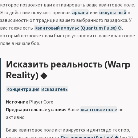
которое позволяет вам активировать ваше квантовое поле.
Это действие получает признак
аркана
или
оккультный
в
зависимости от традиции вашего выбранного парадокса. У
вас также есть
Квантовый импульс (Quantum Pulse) ◇
,
который позволяет вам быстро установить ваше квантовое
поле в начале боя.
Исказить реальность (Warp
Reality) ◆
Концентрация
Исказитель
Источник
Player Core
Предварительные условия
Ваше
квантовое поле
не
активно.
Ваше квантовое поле активируется и длится до тех пор,
пока вы выполняете его
Поддержание (Sustain) ◆
(до 10