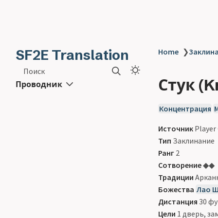
SF2E Translation
Home
❯
Заклинан
Поиск
Стук (K
Проводник
Концентрация
Источник
Player
Тип
Заклинание
Ранг
2
Сотворение
◆◆
Традиции
Арканн
Божества
Лао Ш
Дистанция
30 ф
Цели
1 дверь, за