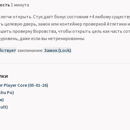
ость
1 минута
легче открыть. Стук даёт бонус состояния +4 любому существ
ь целевую дверь, замок или контейнер проверкой Атлетики и
шить проверку Воровства, чтобы открыть цель как часть сот
 уровень, даже если вы нетренированны.
йствует
заклинанию
Замок (Lock)
.
лки
r Player Core (05-01-26)
Shu Po)
e)
ult)