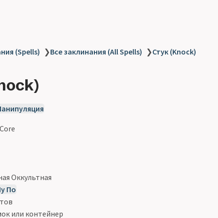
ия (Spells)
❯
Все заклинания (All Spells)
❯
Стук (Knock)
nock)
Манипуляция
 Core
ая Оккультная
у По
утов
мок или контейнер