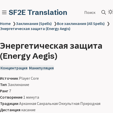
SF2E Translation
Поиск
Home
❯
Заклинания (Spells)
❯
Все заклинания (All Spells)
❯
Энергетическая защита (Energy Aegis)
Энергетическая защита
(Energy Aegis)
Концентрация
Манипуляция
Источник
Player Core
Тип
Заклинание
Ранг
7
Сотворение
1 минута
Традиции
Арканная Сакральная Оккультная Природная
Дистанция
касание