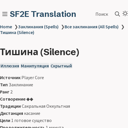
SF2E Translation
Поиск
Home
❯
Заклинания (Spells)
❯
Все заклинания (All Spells)
❯
Тишина (Silence)
Тишина (Silence)
Иллюзия
Манипуляция
Скрытный
Источник
Player Core
Тип
Заклинание
Ранг
2
Сотворение
◆◆
Традиции
Сакральная Оккультная
Дистанция
касание
Цели
1 готовое существо
Продолжительность
1 минута