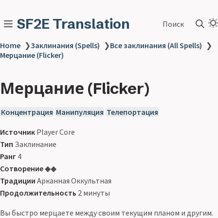
SF2E Translation
Поиск
Home
❯
Заклинания (Spells)
❯
Все заклинания (All Spells)
❯
Мерцание (Flicker)
Мерцание (Flicker)
Концентрация
Манипуляция
Телепортация
Источник
Player Core
Тип
Заклинание
Ранг
4
Сотворение
◆◆
Традиции
Арканная Оккультная
Продолжительность
2 минуты
Вы быстро мерцаете между своим текущим планом и другим.