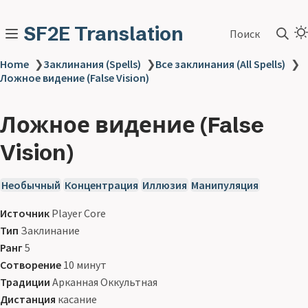
SF2E Translation
Поиск
Home
❯
Заклинания (Spells)
❯
Все заклинания (All Spells)
❯
Ложное видение (False Vision)
Ложное видение (False
Vision)
Необычный
Концентрация
Иллюзия
Манипуляция
Источник
Player Core
Тип
Заклинание
Ранг
5
Сотворение
10 минут
Традиции
Арканная Оккультная
Дистанция
касание