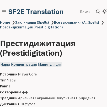
SF2E Translation
Поиск
Home
❯
Заклинания (Spells)
❯
Все заклинания (All Spells)
❯
Престидижитация (Prestidigitation)
Престидижитация
(Prestidigitation)
Чары
Концентрация
Манипуляция
Источник
Player Core
Тип
Чары
Ранг
1
Сотворение
◆◆
Традиции
Арканная Сакральная Оккультная Природная
Дистанция
10 футов