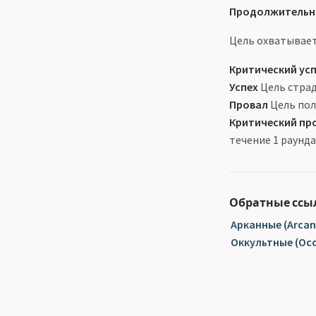
Продолжительн
Цель охватывает
Критический ус
Успех
Цель страд
Провал
Цель по
Критический пр
течение 1 раунд
Обратные ссы
Арканные (Arcan
Оккультные (Occ