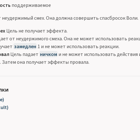
ость
поддерживаемое
 неудержимый смех. Она должна совершить спасбросок Воли.
пех
Цель не получает эффекта.
ает от неудержимого смеха. Она не может использовать реак
лучает
замедлен
1 и не может использовать реакции.
овал
Цель падает
ничком
и не может использовать действия 
а. Затем она получает эффекты провала.
лки
e)
ult)