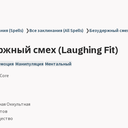
ия (Spells)
❯
Все заклинания (All Spells)
❯
Безудержный смех 
жный смех (Laughing Fit)
Эмоция
Манипуляция
Ментальный
 Core
ая Оккультная
утов
щество