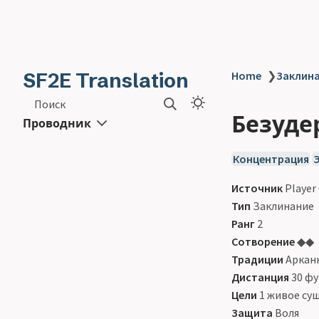
SF2E Translation
Home
❯
Заклинан
Поиск
Безудер
Проводник
Концентрация
Источник
Player
Тип
Заклинание
Ранг
2
Сотворение
◆◆
Традиции
Арканн
Дистанция
30 ф
Цели
1 живое су
Защита
Воля