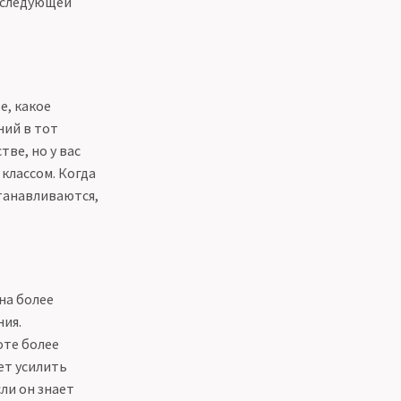
 следующей
е, какое
ний в тот
ве, но у вас
классом. Когда
танавливаются,
на более
ния.
оте более
ет усилить
сли он знает