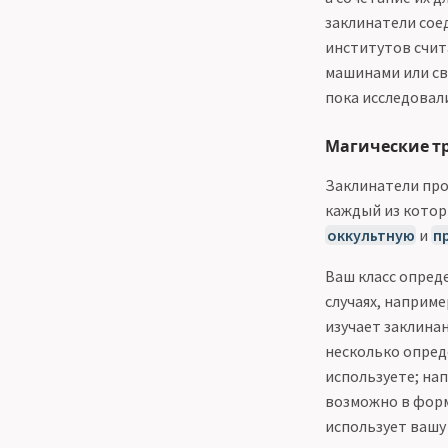
заклинатели сое
институтов счит
машинами или св
пока исследовал
Магические тр
Заклинатели про
каждый из котор
оккультную
и
п
Ваш класс опред
случаях, наприме
изучает заклина
несколько опреде
используете; на
возможно в форм
использует вашу 