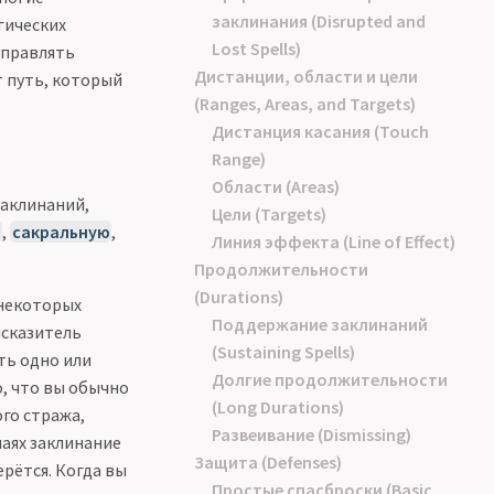
заклинания (Disrupted and
гических
Lost Spells)
управлять
Дистанции, области и цели
 путь, который
(Ranges, Areas, and Targets)
Дистанция касания (Touch
Range)
Области (Areas)
заклинаний,
Цели (Targets)
ю
,
сакральную
,
Линия эффекта (Line of Effect)
Продолжительности
(Durations)
 некоторых
Поддержание заклинаний
исказитель
(Sustaining Spells)
ть одно или
Долгие продолжительности
о, что вы обычно
(Long Durations)
го стража,
Развеивание (Dismissing)
чаях заклинание
Защита (Defenses)
ерётся. Когда вы
Простые спасброски (Basic