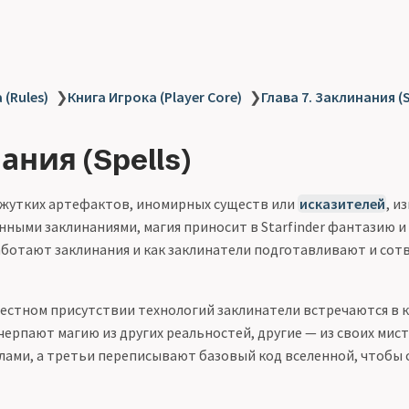
 (Rules)
❯
Книга Игрока (Player Core)
❯
Глава 7. Заклинания (S
ния (Spells)
 жутких артефактов, иномирных существ или
исказителей
, и
ными заклинаниями, магия приносит в Starfinder фантазию и ч
работают заклинания и как заклинатели подготавливают и сот
естном присутствии технологий заклинатели встречаются в 
черпают магию из других реальностей, другие — из своих мист
лами, а третьи переписывают базовый код вселенной, чтобы