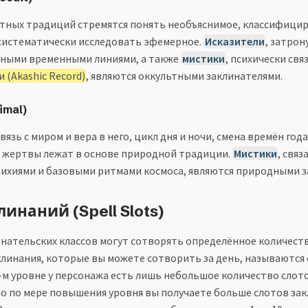
тных традиций стремятся понять необъяснимое, классифици
систематически исследовать эфемерное.
Исказители
, затро
вными временными линиями, а также
мистики
, психически свя
 (Akashic Record)
, являются оккультными заклинателями.
imal)
язь с миром и вера в него, цикл дня и ночи, смена времён год
 жертвы лежат в основе природной традиции.
Мистики
, связ
ихиями и базовыми ритмами космоса, являются природными з
инаний (Spell Slots)
нательских классов могут сотворять определённое количест
клинания, которые вы можете сотворить за день, называются
1-м уровне у персонажа есть лишь небольшое количество слот
 но по мере повышения уровня вы получаете больше слотов за