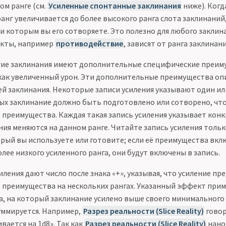
ом ранге (см.
Усиленные спонтанные заклинания
ниже). Когд
ранг увеличивается до более высокого ранга слота заклинаний
 которым вы его сотворяете. Это полезно для любого заклина
кты, например
противодействие
, зависят от ранга заклинани
гие заклинания имеют дополнительные специфические преим
 как увеличенный урон. Эти дополнительные преимущества оп
ей заклинания. Некоторые записи усиления указывают один ил
рых заклинание должно быть подготовлено или сотворено, чт
преимущества. Каждая такая запись усиления указывает конк
ия меняются на данном ранге. Читайте запись усиления только
орый вы используете или готовите; если её преимущества вкл
ее низкого усиленного ранга, они будут включены в запись.
иления дают число после знака «+», указывая, что усиление пр
преимущества на нескольких рангах. Указанный эффект прим
а, на который заклинание усилено выше своего минимального 
ммируется. Например,
Разрез реальности (Slice Reality)
говор
ивается на 1d8». Так как
Разрез реальности (Slice Reality)
нано