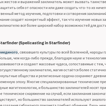
х жестов и выражений заклинатель может вызвать таинстве
защитить себя от опасности или даже создать что-то из ничег
твенный метод изучения, подготовки и сотворения заклинаний
нание создаёт конкретный эффект, так что изучение новых з
аклинателю всё более широкий набор возможностей для дост
arfinder (Spellcasting in Starfinder)
риединого
, связавшего культуры по всей Вселенной, народы г
больше, чем когда-либо прежде, благодаря науке и технологиям
азвиваются и создают массовые чудеса, сопоставимые с тем, 
огущественному заклинателю, магия остаётся более статично
ккультные общества и религиозные ордена сохраняют древни
еменную эпоху. Многие специализированные технические пр
ные магитехнологии, и большинство заклинателей носят при
е техническое снаряжение на случай, если заклинания закончат
ществуют, но большинство заклинателей используют аналого
для создания гибридного предмета требует обучения. Лишь не