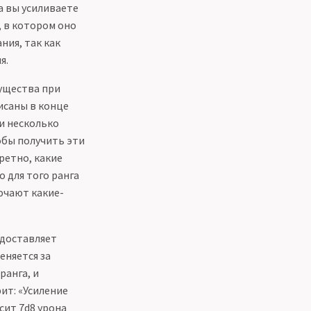
а вы усиливаете
, в котором оно
ния, так как
я.
ущества при
исаны в конце
и несколько
обы получить эти
ретно, какие
 для того ранга
ючают какие-
едоставляет
еняется за
ранга, и
ит: «Усиление
сит 7d8 урона