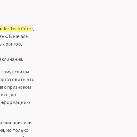
inder Tech Core
),
нь. В начале
х рангов,
аклинания.
этому если вы
подготовить это
ия с признаком
тите, до
информации о
аклинания или
ня, но только