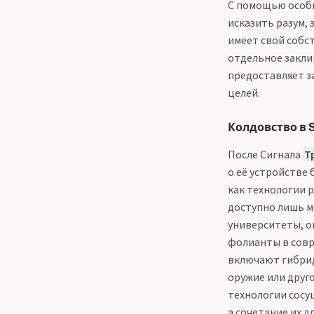
С помощью особы
исказить разум, 
имеет свой собс
отдельное закли
предоставляет з
целей.
Колдовство в St
После Сигнала
Т
о её устройстве 
как технологии р
доступно лишь м
университеты, о
фолианты в совр
включают гибрид
оружие или друго
технологии сосу
а сочетание их 