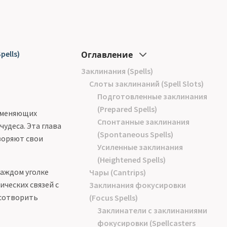
pells)
Оглавление
Заклинания (Spells)
Слоты заклинаний (Spell Slots)
Подготовленные заклинания
(Prepared Spells)
зменяющих
Спонтанные заклинания
удеса. Эта глава
(Spontaneous Spells)
воряют свои
Усиленные заклинания
(Heightened Spells)
каждом уголке
Чары (Cantrips)
ических связей с
Заклинания фокусировки
 сотворить
(Focus Spells)
Заклинатели с заклинаниями
фокусировки (Spellcasters