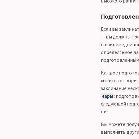
высокого ранга. 
Подготовленн
Если вы заклина
— вы должны тра
ваших ежедневны
определяемое ва
подготовленными
Каждое подготов
хотите сотворит
заклинание неск
чары
; подготов
следующей подго
них.
Вы можете получ
выполнять други