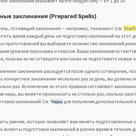
Ранг заклинания указывает на его общую силу — от 1 до 10.
ые заклинания (Prepared Spells)
тель, готовящий заклинания — например, техномант (см.
Starf
тить время каждый день на подготовку заклинаний на этот де
х приготовлений вы выбираете количество заклинаний разны
шим уровнем персонажа и классом. Ваши заклинания остаются
, пока вы их не сотворите или снова не подготовите новые з
ленное заклинание расходуется после одного сотворения, по
ь конкретное заклинание несколько раз за день, вы должны 
олько раз. Исключение из этого правила составляют заклинан
ив чары, вы можете произносить их столько раз, сколько захо
товки заклинаний. См.
Чары
для получения дополнительной 
ить умение, которое позволяет вам менять подготовленные з
е аспекты подготовки заклинаний в разное время в течение д