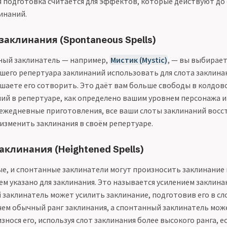
 подготовка считается для эффектов, которые действуют до
инаний.
аклинания (Spontaneous Spells)
ный заклинатель — например,
Мистик (Mystic)
, — вы выбирает
ашего репертуара заклинаний использовать для слота заклина
шаете его сотворить. Это даёт вам больше свободы в колдовст
ий в репертуаре, как определено вашим уровнем персонажа и 
 ежедневные приготовления, все ваши слоты заклинаний восс
 изменить заклинания в своём репертуаре.
клинания (Heightened Spells)
е, и спонтанные заклинатели могут произносить заклинание 
ем указано для заклинания. Это называется усилением заклина
заклинатель может усилить заклинание, подготовив его в сл
 чем обычный ранг заклинания, а спонтанный заклинатель мож
знося его, используя слот заклинания более высокого ранга, е