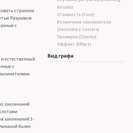
Rituals)
ровать странное
Стоимость (Cost)
нутые Разрывом
Вторичные заклинатели
занные с
(Secondary Casters)
Проверки (Checks)
Эффект (Effect)
Вид графа
а и естественный
анные с
аклинателями.
во заклинаний
 слотами
ов заклинаний 1-
клинаний более