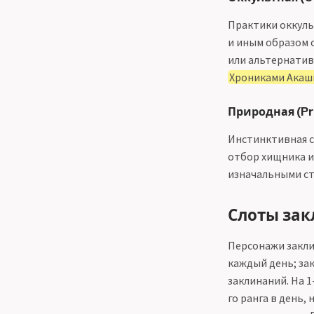
Практики оккуль
и иным образом 
или альтернати
Хрониками Акаши
Природная (Pr
Инстинктивная св
отбор хищника и
изначальными ст
Слоты закл
Персонажи закли
каждый день; за
заклинаний. На 
го ранга в день,