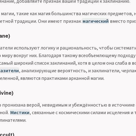
инание, добавляйте признак вашей традиции к заклинанию.
магии, такие как магия большинства магических предметов, 
ретной традиции. Они имеют признак
магический
вместо при
ane)
атели используют логику и рациональность, чтобы системат
 миру вокруг них. Благодаря такому всеобъемлющему подходу
самый широкий список заклинаний, хотя в целом она слаба в в
казители
, анализирующие вероятность, и заклинатели, черп
селенной, являются практиками арканной магии.
ivine)
о пронизана верой, невидимым и убеждённостью в источнике 
ной.
Мистики
, связанные с космическими силами исцеления и 
линателями.
ccult)