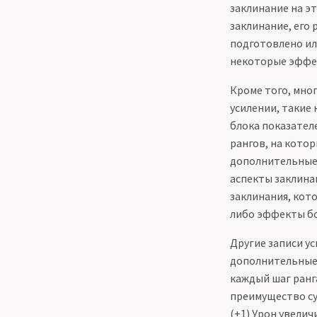
заклинание на эт
заклинание, его 
подготовлено или
некоторые эффе
Кроме того, мно
усилении, такие
блока показател
рангов, на кото
дополнительные 
аспекты заклинан
заклинания, кот
либо эффекты бол
Другие записи ус
дополнительные 
каждый шаг ранг
преимущество су
(+1) Урон увелич