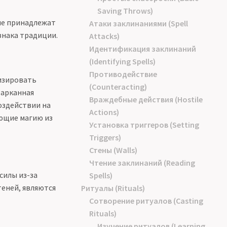
Saving Throws)
не принадлежат
Атаки заклинаниями (Spell
знака традиции.
Attacks)
Идентификация заклинаний
(Identifying Spells)
Противодействие
изировать
(Counteracting)
 арканная
Враждебные действия (Hostile
оздействии на
Actions)
ающие магию из
Установка триггеров (Setting
Triggers)
Стены (Walls)
Чтение заклинаний (Reading
силы из-за
Spells)
теней, являются
Ритуалы (Rituals)
Сотворение ритуалов (Casting
Rituals)
Изучение ритуалов (Learning