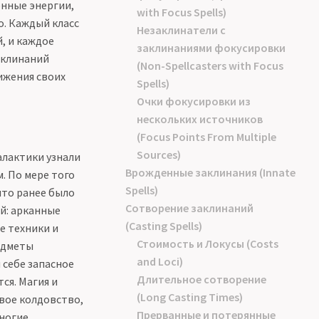
нные энергии,
with Focus Spells)
о. Каждый класс
Незаклинатели с
, и каждое
заклинаниями фокусировки
аклинаний
(Non-Spellcasters with Focus
ижения своих
Spells)
Очки фокусировки из
нескольких источников
(Focus Points From Multiple
Sources)
алактики узнали
Врожденные заклинания (Innate
. По мере того
Spells)
что ранее было
Сотворение заклинаний
й: арканные
(Casting Spells)
е техники и
Стоимость и Локусы (Costs
едметы
and Loci)
 себе запасное
Длительное сотворение
ся. Магия и
(Long Casting Times)
вое колдовство,
Прерванные и потерянные
многие