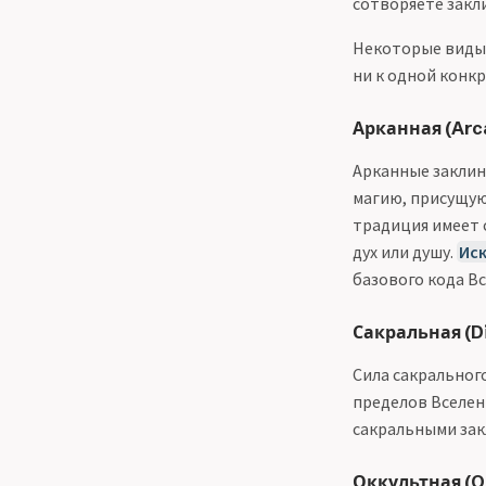
сотворяете закл
Некоторые виды 
ни к одной конк
Арканная (Arc
Арканные заклин
магию, присущую
традиция имеет 
дух или душу.
Ис
базового кода В
Сакральная (D
Сила сакральног
пределов Вселен
сакральными зак
Оккультная (O