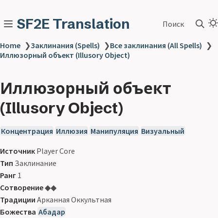
SF2E Translation
Поиск
Home
❯
Заклинания (Spells)
❯
Все заклинания (All Spells)
❯
Иллюзорный объект (Illusory Object)
Иллюзорный объект
(Illusory Object)
Концентрация
Иллюзия
Манипуляция
Визуальный
Источник
Player Core
Тип
Заклинание
Ранг
1
Сотворение
◆◆
Традиции
Арканная Оккультная
Божества
Абадар