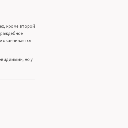
ех, кроме второй
 враждебное
ие оканчивается
евидимыми, но у