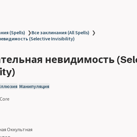
ия (Spells)
❯
Все заклинания (All Spells)
❯
видимость (Selective Invisibility)
тельная невидимость (Sele
ity)
Иллюзия
Манипуляция
 Core
ая Оккультная