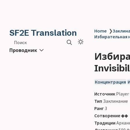
SF2E Translation
Home
❯
Заклинан
Избирательная не
Поиск
Проводник
Избира
Invisibil
Концентрация
Источник
Player
Тип
Заклинание
Ранг
3
Сотворение
◆◆
Традиции
Арканн