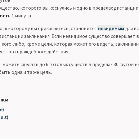
футов
ущество, которого вы коснулись и одно в пределах дистанции
ость
1 минута
о, к которому вы прикасаетесь, становится
невидимым
для вс
 дистанции заклинания. Если невидимое существо совершает
 кого-либо, кроме цели, которая может его видеть, заклинан
я этого враждебного действия.
 можете сделать до 6 готовых существ в пределах 30 футов н
быть одна и та же цель.
лки
e)
ult)