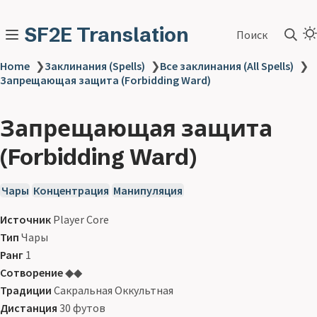
SF2E Translation
Поиск
Home
❯
Заклинания (Spells)
❯
Все заклинания (All Spells)
❯
Запрещающая защита (Forbidding Ward)
Запрещающая защита
(Forbidding Ward)
Чары
Концентрация
Манипуляция
Источник
Player Core
Тип
Чары
Ранг
1
Сотворение
◆◆
Традиции
Сакральная Оккультная
Дистанция
30 футов