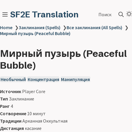
SF2E Translation
Поиск
Home
❯
Заклинания (Spells)
❯
Все заклинания (All Spells)
❯
Мирный пузырь (Peaceful Bubble)
Мирный пузырь (Peaceful
Bubble)
Необычный
Концентрация
Манипуляция
Источник
Player Core
Тип
Заклинание
Ранг
4
Сотворение
10 минут
Традиции
Арканная Оккультная
Дистанция
касание