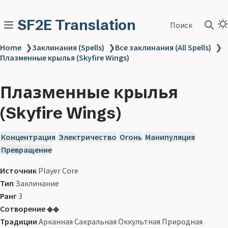
SF2E Translation
Поиск
Home
❯
Заклинания (Spells)
❯
Все заклинания (All Spells)
❯
Плазменные крылья (Skyfire Wings)
Плазменные крылья
(Skyfire Wings)
Концентрация
Электричество
Огонь
Манипуляция
Превращение
Источник
Player Core
Тип
Заклинание
Ранг
3
Сотворение
◆◆
Традиции
Арканная Сакральная Оккультная Природная