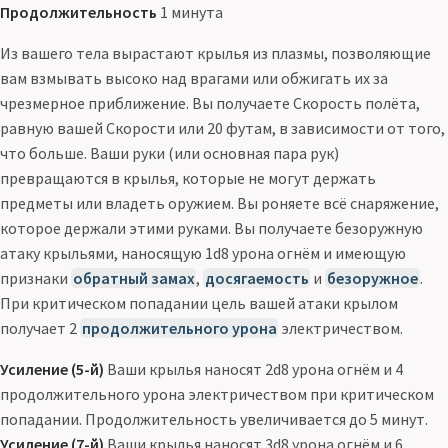
Продолжительность
1 минута
Из вашего тела вырастают крылья из плазмы, позволяющие
вам взмывать высоко над врагами или обжигать их за
чрезмерное приближение. Вы получаете Скорость полёта,
равную вашей Скорости или 20 футам, в зависимости от того,
что больше. Ваши руки (или основная пара рук)
превращаются в крылья, которые не могут держать
предметы или владеть оружием. Вы роняете всё снаряжение,
которое держали этими руками. Вы получаете безоружную
атаку крыльями, наносящую 1d8 урона огнём и имеющую
признаки
обратный замах
,
досягаемость
и
безоружное
.
При критическом попадании цель вашей атаки крылом
получает 2
продолжительного урона
электричеством.
Усиление (5-й)
Ваши крылья наносят 2d8 урона огнём и 4
продолжительного урона электричеством при критическом
попадании. Продолжительность увеличивается до 5 минут.
Усиление (7-й)
Ваши крылья наносят 3d8 урона огнём и 6