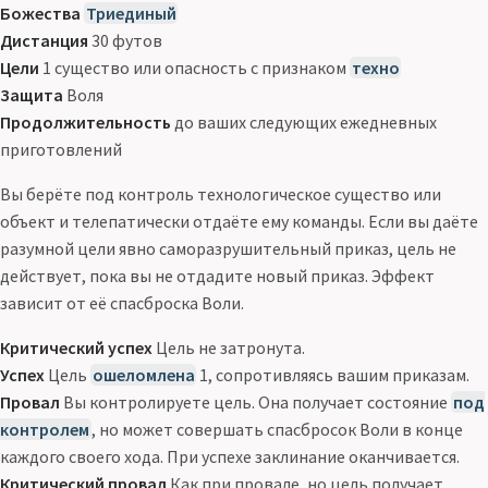
Божества
Триединый
Дистанция
30 футов
Цели
1 существо или опасность с признаком
техно
Защита
Воля
Продолжительность
до ваших следующих ежедневных
приготовлений
Вы берёте под контроль технологическое существо или
объект и телепатически отдаёте ему команды. Если вы даёте
разумной цели явно саморазрушительный приказ, цель не
действует, пока вы не отдадите новый приказ. Эффект
зависит от её спасброска Воли.
Критический успех
Цель не затронута.
Успех
Цель
ошеломлена
1, сопротивляясь вашим приказам.
Провал
Вы контролируете цель. Она получает состояние
под
контролем
, но может совершать спасбросок Воли в конце
каждого своего хода. При успехе заклинание оканчивается.
Критический провал
Как при провале, но цель получает