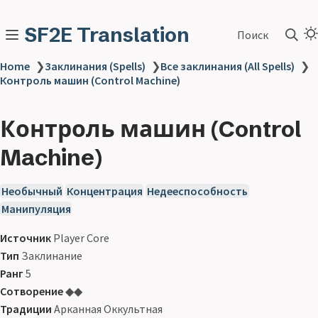
SF2E Translation
Поиск
Home
❯
Заклинания (Spells)
❯
Все заклинания (All Spells)
❯
Контроль машин (Control Machine)
Контроль машин (Control
Machine)
Необычный
Концентрация
Недееспособность
Манипуляция
Источник
Player Core
Тип
Заклинание
Ранг
5
Сотворение
◆◆
Традиции
Арканная Оккультная