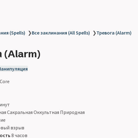
ия (Spells)
❯
Все заклинания (All Spells)
❯
Тревога (Alarm)
 (Alarm)
Манипуляция
 Core
инут
ая Сакральная Оккультная Природная
ние
овый взрыв
ость
8 часов