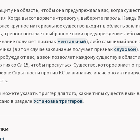
щиту на область, чтобы она предупреждала вас, когда сущест
ия. Когда вы сотворяете «тревогу», выберите пароль. Каждый 
олее крупное материальное существо входит в область заклин
ь, тревога посылает выбранное вами предупреждение: либо м
линание получает признак
ментальный
), либо слышимый звон
ьчика (в этом случае заклинание получает признак
слуховой
)
робуждают вас, а звон позволяет каждому существу в област
тия со Сл 15, чтобы проснуться. Существо, которое знает о т
верке Скрытности против КС заклинания, иначе оно активиру
сть.
 можете указать триггер для того, какие типы существ вызы
сано в разделе
Установка триггеров
.
лки
e)