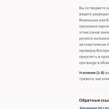
Вы сотворяете за
вашего разрешен
Маленькое или б
произнеся парол
этом случае зак
ручного колокол
автоматически п
проверку Восприя
преуспеть в про
при входе в обла
Усиление (3-й)
вы
тревоги, как опи
Обратные ссы
Арканные (Arcan