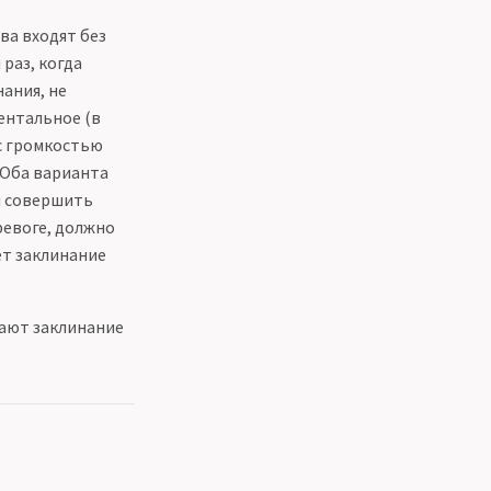
ва входят без
раз, когда
ания, не
ентальное (в
 с громкостью
. Оба варианта
и совершить
ревоге, должно
ет заклинание
вают заклинание