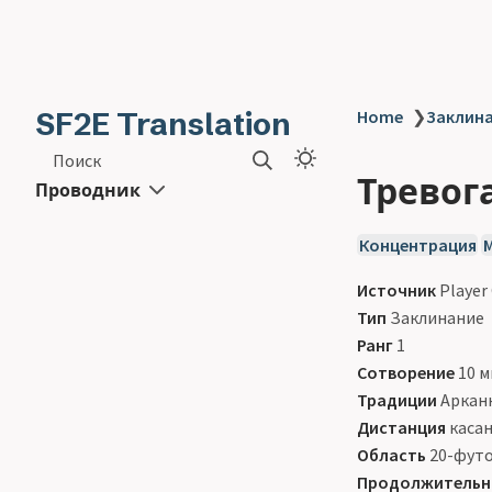
SF2E Translation
Home
❯
Заклинан
Поиск
Тревога
Проводник
Концентрация
Источник
Player
Тип
Заклинание
Ранг
1
Сотворение
10 м
Традиции
Арканн
Дистанция
каса
Область
20-фут
Продолжительн