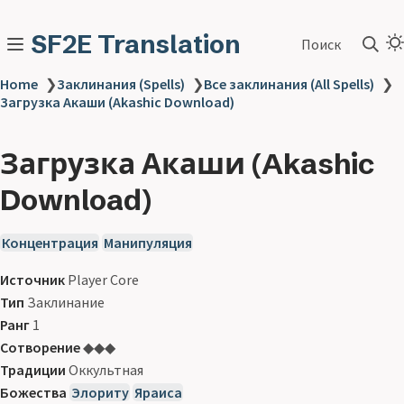
SF2E Translation
Поиск
Home
❯
Заклинания (Spells)
❯
Все заклинания (All Spells)
❯
Загрузка Акаши (Akashic Download)
Загрузка Акаши (Akashic
Download)
Концентрация
Манипуляция
Источник
Player Core
Тип
Заклинание
Ранг
1
Сотворение
◆◆◆
Традиции
Оккультная
Божества
Элориту
Яраиса