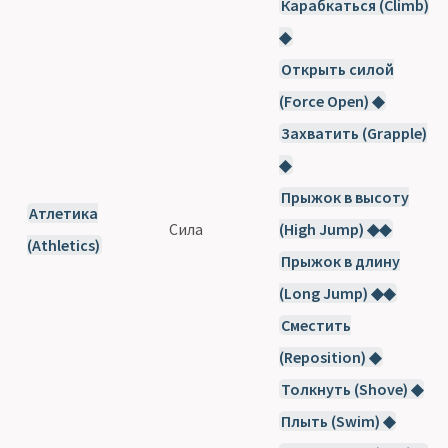
Карабкаться (Climb)
◆
Открыть силой
(Force Open) ◆
Захватить (Grapple)
◆
Прыжок в высоту
Атлетика
Сила
(High Jump) ◆◆
(Athletics)
Прыжок в длину
(Long Jump) ◆◆
Сместить
(Reposition) ◆
Толкнуть (Shove) ◆
Плыть (Swim) ◆