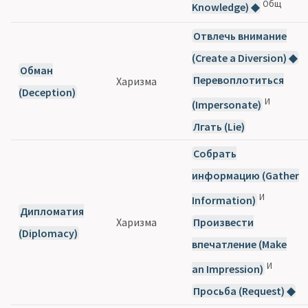
Общ
Knowledge) ◆
Отвлечь внимание
(Create a Diversion) ◆
Обман
Перевоплотиться
Харизма
(Deception)
И
(Impersonate)
Лгать (Lie)
Собрать
информацию (Gather
И
Information)
Дипломатия
Харизма
Произвести
(Diplomacy)
впечатление (Make
И
an Impression)
Просьба (Request) ◆