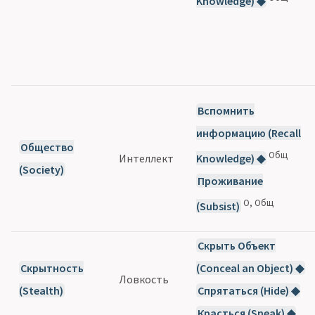
Knowledge) ◆
Вспомнить
информацию (Recall
Общество
Общ
Интеллект
Knowledge) ◆
(Society)
Проживание
О, Общ
(Subsist)
Скрыть Объект
Скрытность
(Conceal an Object) ◆
Ловкость
(Stealth)
Спрятаться (Hide) ◆
Красться (Sneak) ◆