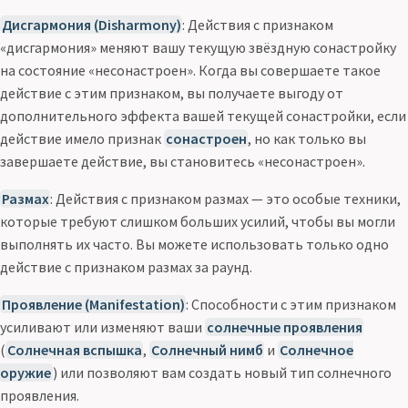
Дисгармония (Disharmony)
: Действия с признаком
«дисгармония» меняют вашу текущую звёздную сонастройку
на состояние «несонастроен». Когда вы совершаете такое
действие с этим признаком, вы получаете выгоду от
дополнительного эффекта вашей текущей сонастройки, если
действие имело признак
сонастроен
, но как только вы
завершаете действие, вы становитесь «несонастроен».
Размах
: Действия с признаком размах — это особые техники,
которые требуют слишком больших усилий, чтобы вы могли
выполнять их часто. Вы можете использовать только одно
действие с признаком размах за раунд.
Проявление (Manifestation)
: Способности с этим признаком
усиливают или изменяют ваши
солнечные проявления
(
Солнечная вспышка
,
Солнечный нимб
и
Солнечное
оружие
) или позволяют вам создать новый тип солнечного
проявления.