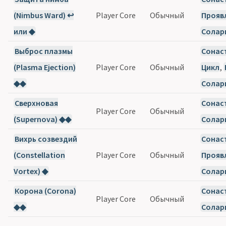
(Nimbus Ward) ↩
Player Core
Обычный
Прояв
или ◆
Солар
Выброс плазмы
Сонас
(Plasma Ejection)
Player Core
Обычный
Цикл
,
◆◆
Солар
Сверхновая
Сонас
Player Core
Обычный
(Supernova) ◆◆
Солар
Вихрь созвездий
Сонас
(Constellation
Player Core
Обычный
Прояв
Vortex) ◆
Солар
Корона (Corona)
Сонас
Player Core
Обычный
◆◆
Солар