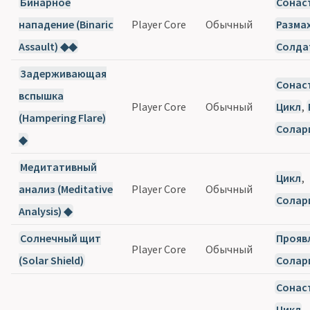
Бинарное
Сонас
нападение (Binaric
Player Core
Обычный
Разма
Assault) ◆◆
Солда
Задерживающая
Сонас
вспышка
Player Core
Обычный
Цикл
,
(Hampering Flare)
Солар
◆
Медитативный
Цикл
,
анализ (Meditative
Player Core
Обычный
Солар
Analysis) ◆
Солнечный щит
Прояв
Player Core
Обычный
(Solar Shield)
Солар
Сонас
Цикл
,