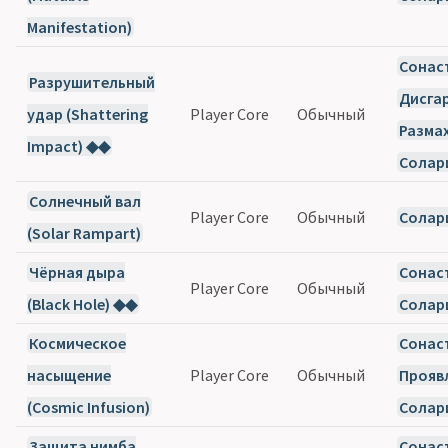
Manifestation)
Сонас
Разрушительный
Дисга
удар (Shattering
Player Core
Обычный
Разма
Impact) ◆◆
Солар
Солнечный вал
Player Core
Обычный
Солар
(Solar Rampart)
Чёрная дыра
Сонас
Player Core
Обычный
(Black Hole) ◆◆
Солар
Космическое
Сонас
насыщение
Player Core
Обычный
Прояв
(Cosmic Infusion)
Солар
Защита нимба
Сонас