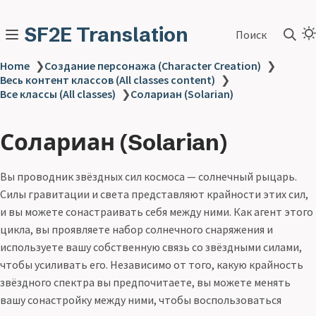
SF2E Translation
Поиск
Home
❯
Создание персонажа (Character Creation)
❯
Весь контент классов (All classes content)
❯
Все классы (All classes)
❯
Солариан (Solarian)
Солариан (Solarian)
Вы проводник звёздных сил космоса — солнечный рыцарь.
Силы гравитации и света представляют крайности этих сил,
и вы можете сонастраивать себя между ними. Как агент этого
цикла, вы проявляете набор солнечного снаряжения и
используете вашу собственную связь со звёздными силами,
чтобы усиливать его. Независимо от того, какую крайность
звёздного спектра вы предпочитаете, вы можете менять
вашу сонастройку между ними, чтобы воспользоваться