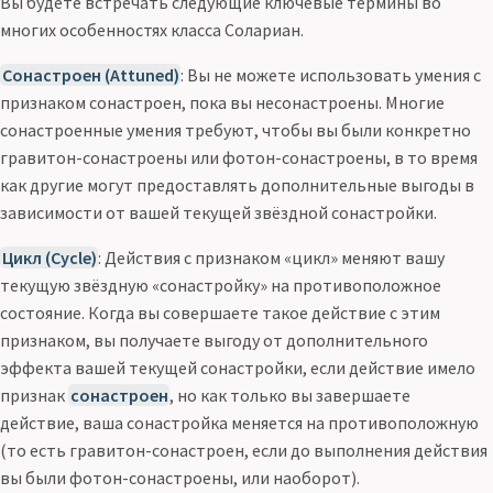
Вы будете встречать следующие ключевые термины во
многих особенностях класса Солариан.
Сонастроен (Attuned)
: Вы не можете использовать умения с
признаком сонастроен, пока вы несонастроены. Многие
сонастроенные умения требуют, чтобы вы были конкретно
гравитон-сонастроены или фотон-сонастроены, в то время
как другие могут предоставлять дополнительные выгоды в
зависимости от вашей текущей звёздной сонастройки.
Цикл (Cycle)
: Действия с признаком «цикл» меняют вашу
текущую звёздную «сонастройку» на противоположное
состояние. Когда вы совершаете такое действие с этим
признаком, вы получаете выгоду от дополнительного
эффекта вашей текущей сонастройки, если действие имело
признак
сонастроен
, но как только вы завершаете
действие, ваша сонастройка меняется на противоположную
(то есть гравитон-сонастроен, если до выполнения действия
вы были фотон-сонастроены, или наоборот).