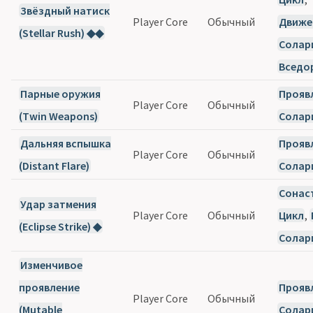
Звёздный натиск
Player Core
Обычный
Движе
(Stellar Rush) ◆◆
Солар
Вседо
Парные оружия
Прояв
Player Core
Обычный
(Twin Weapons)
Солар
Дальняя вспышка
Прояв
Player Core
Обычный
(Distant Flare)
Солар
Сонас
Удар затмения
Player Core
Обычный
Цикл
,
(Eclipse Strike) ◆
Солар
Изменчивое
проявление
Прояв
Player Core
Обычный
(Mutable
Солар