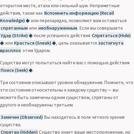
открытом месте, атака или сильный шум. Неприметные
действия, такие как
Вспомнить информацию (Recall
Knowledge) ◆
или перезарядка, позволяют вам оставаться
спрятанным
или
необнаруженным
. Если вы совершаете
Удар (Strike) ◆
после успешного действия
Спрятаться (Hide)
◆
или
Красться (Sneak) ◆
, цель оказывается
застигнута
врасплох
этим Ударом.
Существа могут попытаться найти вас с помощью действия
Поиск (Seek) ◆
.
Три состояния описывают уровни обнаружения. Помните, что
эти состояния относительны к каждому существу — вы
можете быть замечены одним существом, спрятаны от
другого и необнаружены третьим.
Замечен (Observed)
Вы находитесь в поле чёткого зрения
существа.
Спрятан (Hidden)
Существо знает ваше местоположение, но