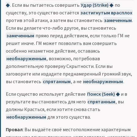
◆
. Если вы пытаетесь совершить
Удар (Strike) ◆
по
существу, это существо остаётся
застигнутым врасплох
против этой атаки, а затем вы становитесь
замеченным
.
Если вы делаете что-либо другое, вы становитесь
замеченным
прямо перед действием, если только ГМ не
решит иначе. ГМ может позволить вам совершить
особенно незаметное действие, оставаясь
необнаруженным
, возможно, потребовав
дополнительную проверку Скрытности. Если вы
заговорите или издадите преднамеренный громкий звук,
вы становитесь
спрятанным
, а не
необнаруженным
.
Если существо использует действие
Поиск (Seek) ◆
и в
результате вы становитесь для него
спрятанным
, вы
должны Красться, если хотите снова стать
необнаруженным
для этого существа.
Провал
: Вы выдаёте своё местоположение характерным