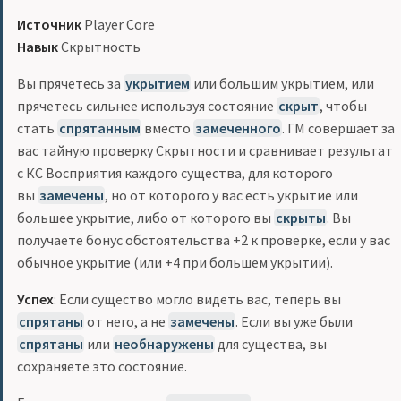
Источник
Player Core
Навык
Скрытность
Вы прячетесь за
укрытием
или большим укрытием, или
прячетесь сильнее используя состояние
скрыт
, чтобы
стать
спрятанным
вместо
замеченного
. ГМ совершает за
вас тайную проверку Скрытности и сравнивает результат
с КС Восприятия каждого существа, для которого
вы
замечены
, но от которого у вас есть укрытие или
большее укрытие, либо от которого вы
скрыты
. Вы
получаете бонус обстоятельства +2 к проверке, если у вас
обычное укрытие (или +4 при большем укрытии).
Успех
: Если существо могло видеть вас, теперь вы
спрятаны
от него, а не
замечены
. Если вы уже были
спрятаны
или
необнаружены
для существа, вы
сохраняете это состояние.