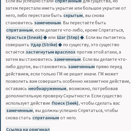
Если вы успешно стали
спрятанным
для существа, но
затем перестали иметь укрытие или большое укрытие от
него, либо перестали быть
скрытым
, вы снова
становитесь
замеченным
. Вы перестаёте быть
спрятанным
, если делаете что-либо, кроме Спрятаться,
Красться (Sneak) ◆
или
Шаг (Step) ◆
. Если вы пытаетесь
совершить
Удар (Strike) ◆
по существу, это существо
остаётся
застигнутым врасплох
против этой атаки, а
затем вы становитесь
замеченным
. Если вы делаете что-
либо другое, вы становитесь
замеченным
прямо перед
действием, если только ГМ не решит иначе. ГМ может
позволить вам совершить особенно незаметное действие,
оставаясь
необнаруженным
, возможно, потребовав
дополнительную проверку Скрытности. Если существо
использует действие
Поиск (Seek)
, чтобы сделать вас
замеченным
, вы должны успешно Спрятаться, чтобы
снова стать
спрятанным
от него.
Ссылка на оригинал