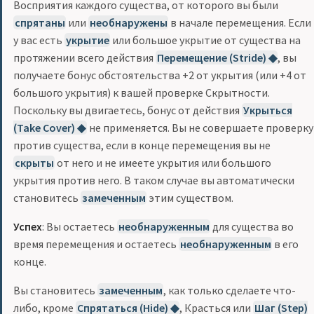
Восприятия каждого существа, от которого вы были
спрятаны
или
необнаружены
в начале перемещения. Если
у вас есть
укрытие
или большое укрытие от существа на
протяжении всего действия
Перемещение (Stride) ◆
, вы
получаете бонус обстоятельства +2 от укрытия (или +4 от
большого укрытия) к вашей проверке Скрытности.
Поскольку вы двигаетесь, бонус от действия
Укрыться
(Take Cover) ◆
не применяется. Вы не совершаете проверку
против существа, если в конце перемещения вы не
скрыты
от него и не имеете укрытия или большого
укрытия против него. В таком случае вы автоматически
становитесь
замеченным
этим существом.
Успех
: Вы остаетесь
необнаруженным
для существа во
время перемещения и остаетесь
необнаруженным
в его
конце.
Вы становитесь
замеченным
, как только сделаете что-
либо, кроме
Спрятаться (Hide) ◆
, Красться или
Шаг (Step)