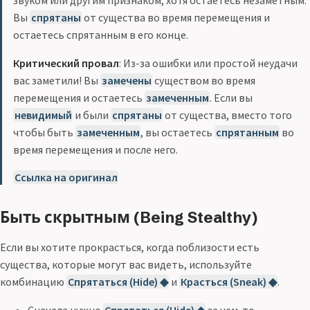
звуком или другим признаком, хотя остаетесь незаметным.
Вы
спрятаны
от существа во время перемещения и
остаетесь спрятанным в его конце.
Критический провал
: Из-за ошибки или простой неудачи
вас заметили! Вы
замечены
существом во время
перемещения и остаетесь
замеченным
. Если вы
невидимый
и были
спрятаны
от существа, вместо того
чтобы быть
замеченным
, вы остаетесь
спрятанным
во
время перемещения и после него.
Ссылка на оригинал
Быть скрытным (Being Stealthy)
Если вы хотите прокрасться, когда поблизости есть
существа, которые могут вас видеть, используйте
комбинацию
Спрятаться (Hide) ◆
и
Красться (Sneak) ◆
.
Сначала нужно
Спрятаться (Hide) ◆
за чем-то