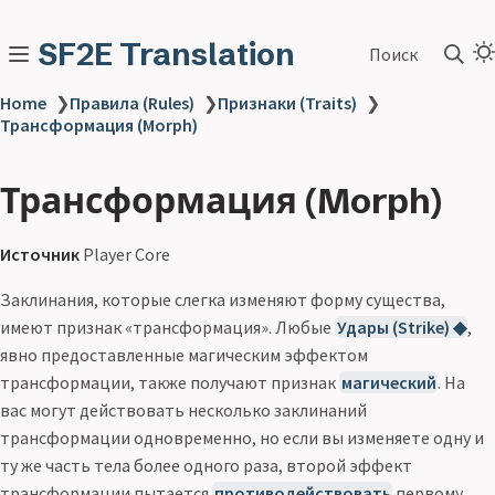
SF2E Translation
Поиск
Home
❯
Правила (Rules)
❯
Признаки (Traits)
❯
Трансформация (Morph)
Трансформация (Morph)
Источник
Player Core
Заклинания, которые слегка изменяют форму существа,
имеют признак «трансформация». Любые
Удары (Strike) ◆
,
явно предоставленные магическим эффектом
трансформации, также получают признак
магический
. На
вас могут действовать несколько заклинаний
трансформации одновременно, но если вы изменяете одну и
ту же часть тела более одного раза, второй эффект
трансформации пытается
противодействовать
первому