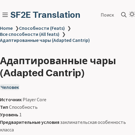
SF2E Translation
Поиск
Home
❯
Способности (Feats)
❯
Все способности (All feats)
❯
Адаптированные чары (Adapted Cantrip)
Адаптированные чары
(Adapted Cantrip)
Человек
Источник
Player Core
Тип
Способность
Уровень
1
Предварительные условия
заклинательская особенность
класса