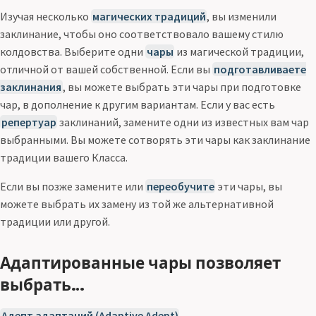
Изучая несколько
магических традиций
, вы изменили
заклинание, чтобы оно соответствовало вашему стилю
колдовства. Выберите одни
чары
из магической традиции,
отличной от вашей собственной. Если вы
подготавливаете
заклинания
, вы можете выбрать эти чары при подготовке
чар, в дополнение к другим вариантам. Если у вас есть
репертуар
заклинаний, замените одни из известных вам чар
выбранными. Вы можете сотворять эти чары как заклинание
традиции вашего Класса.
Если вы позже замените или
переобучите
эти чары, вы
можете выбрать их замену из той же альтернативной
традиции или другой.
Адаптированные чары позволяет
выбрать…
Адепт адаптаций (Adaptive Adept)