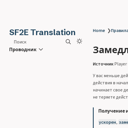
SF2E Translation
Home
❯
Правила
Поиск
Замедл
Проводник
Источник
Player
У вас меньше де
действия в начал
начинает свое де
не теряете дейс
Получение и
ускорен
,
зам