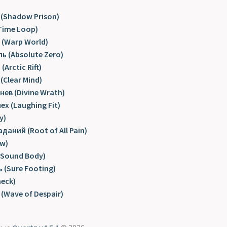
(Shadow Prison)
Time Loop)
(Warp World)
 (Absolute Zero)
Arctic Rift)
Clear Mind)
ев (Divine Wrath)
х (Laughing Fit)
y)
даний (Root of All Pain)
w)
(Sound Body)
 (Sure Footing)
heck)
(Wave of Despair)