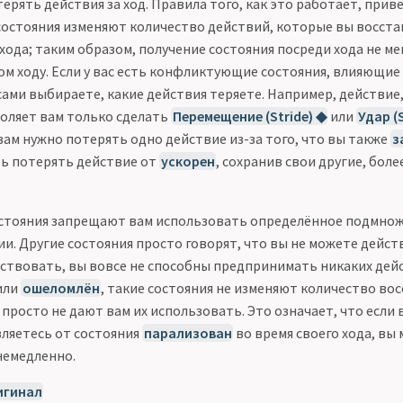
терять действия за ход. Правила того, как это работает, при
состояния изменяют количество действий, которые вы восста
 хода; таким образом, получение состояния посреди хода не ме
ом ходу. Если у вас есть конфликтующие состояния, влияющие
сами выбираете, какие действия теряете. Например, действие
воляет вам только сделать
Перемещение (Stride) ◆
или
Удар (S
вам нужно потерять одно действие из-за того, что вы также
з
ь потерять действие от
ускорен
, сохранив свои другие, боле
стояния запрещают вам использовать определённое подмнож
и. Другие состояния просто говорят, что вы не можете дейст
ствовать, вы вовсе не способны предпринимать никаких дейс
или
ошеломлён
, такие состояния не изменяют количество в
 просто не дают вам их использовать. Это означает, что если
ляетесь от состояния
парализован
во время своего хода, вы
немедленно.
игинал