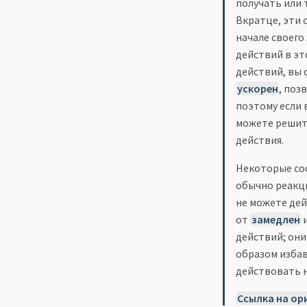
получать или 
Вкратце, эти 
начале своего
действий в эт
действий, вы 
ускорен
, поз
поэтому если 
можете решит
действия.
Некоторые со
обычно реакци
не можете дей
от
замедлен
действий; они
образом избав
действовать 
Ссылка на ор