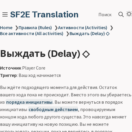
SF2E Translation
Поиск
Home
❯
Правила (Rules)
❯
Активности (Activities)
❯
Все активности (All activities)
❯
Выждать (Delay) ◇
Выждать (Delay) ◇
Источник
Player Core
Триггер
: Ваш ход начинается
Вы ждёте подходящего момента для действия. Остаток
вашего хода пока не происходит. Вместо этого вы убираетесь
из
порядка инициативы
. Вы можете вернуться в порядок
инициативы
свободным действием
, провоцируемым
концом хода любого другого существа. Это навсегда меняет
вашу инициативу на новую позицию. Вы не можете
использовать реакции, пока не вернётесь в порядок