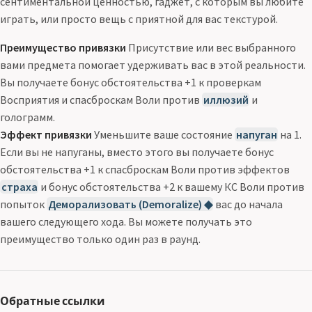
сентиментальной ценностью, гаджет, с которым вы любите
играть, или просто вещь с приятной для вас текстурой.
Преимущество привязки
Присутствие или вес выбранного
вами предмета помогает удерживать вас в этой реальности.
Вы получаете бонус обстоятельства +1 к проверкам
Восприятия и спасброскам Воли против
иллюзий
и
голограмм.
Эффект привязки
Уменьшите ваше состояние
напуган
на 1.
Если вы не напуганы, вместо этого вы получаете бонус
обстоятельства +1 к спасброскам Воли против эффектов
страха
и бонус обстоятельства +2 к вашему КС Воли против
попыток
Деморализовать (Demoralize) ◆
вас до начала
вашего следующего хода. Вы можете получать это
преимущество только один раз в раунд.
Обратные ссылки