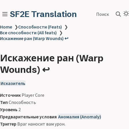
SF2E Translation
Поиск
Home
❯
Способности (Feats)
❯
Все способности (All feats)
❯
Искажение ран (Warp Wounds) ↩
Искажение ран (Warp
Wounds) ↩
Исказитель
Источник
Player Core
Тип
Способность
Уровень
2
Предварительные условия
Аномалия (Anomaly)
Триггер
Враг наносит вам урон.