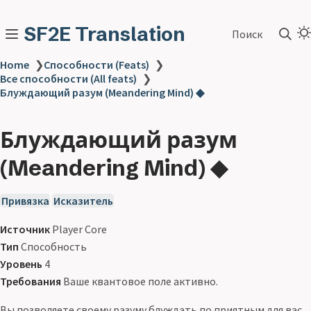
SF2E Translation
Поиск
Home
❯
Способности (Feats)
❯
Все способности (All feats)
❯
Блуждающий разум (Meandering Mind) ◆
Блуждающий разум
(Meandering Mind) ◆
Привязка
Исказитель
Источник
Player Core
Тип
Способность
Уровень
4
Требования
Ваше квантовое поле активно.
Вы позволяете своему разуму блуждать по приятным для вас