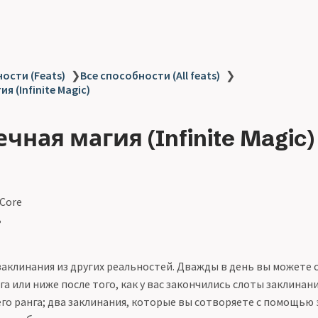
ости (Feats)
❯
Все способности (All feats)
❯
я (Infinite Magic)
чная магия (Infinite Magic)
 Core
ь
заклинания из других реальностей. Дважды в день вы можете
га или ниже после того, как у вас закончились слоты заклинан
о ранга; два заклинания, которые вы сотворяете с помощью