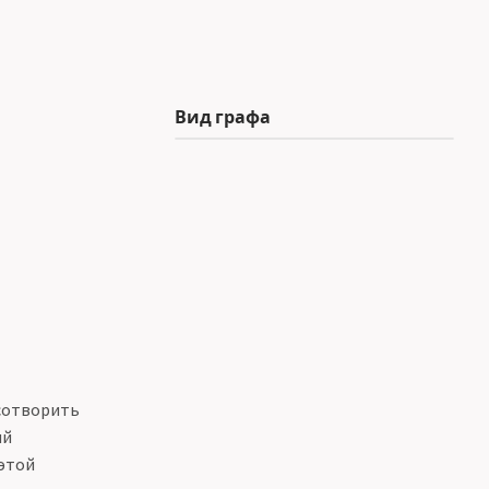
Вид графа
 сотворить
ий
 этой