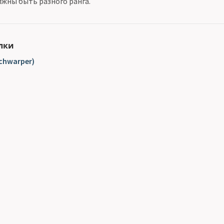
лжны быть разного ранга.
лки
chwarper)