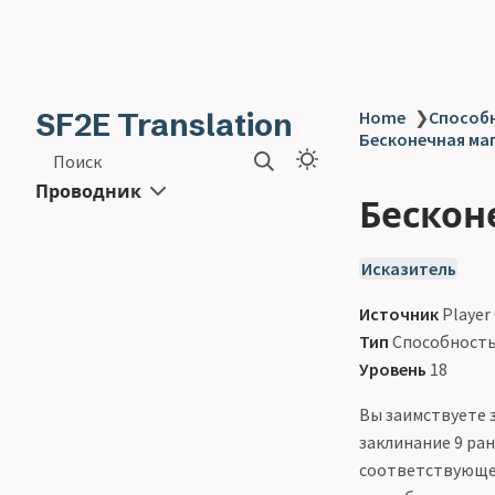
SF2E Translation
Home
❯
Способн
Бесконечная маги
Поиск
Проводник
Бесконе
Исказитель
Источник
Player
Тип
Способност
Уровень
18
Вы заимствуете 
заклинание 9 ран
соответствующег