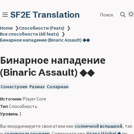
SF2E Translation
Поиск
Home
❯
Способности (Feats)
❯
Все способности (All feats)
❯
Бинарное нападение (Binaric Assault) ◆◆
Бинарное нападение
(Binaric Assault) ◆◆
Сонастроен
Размах
Солариан
Источник
Player Core
Тип
Способность
Уровень
1
Вы координируете свои атаки как
солнечной вспышкой
, так
и
солнечным оружием
. Совершите два
Удара (Strike) ◆
по