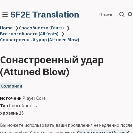
SF2E Translation
Поиск
Home
❯
Способности (Feats)
❯
Все способности (All feats)
❯
Сонастроенный удар (Attuned Blow)
Сонастроенный удар
(Attuned Blow)
Солариан
Источник
Player Core
Тип
Способность
Уровень
16
Вы можете использовать ваши проявления немедленно после
сонастройки. Когда вы выполняете
Сонастроиться (Attune)