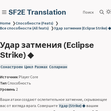
SF2E Translation
Поиск
Home
❯
Способности (Feats)
❯
Все способности (All feats)
❯
Удар затмения (Eclipse Strike) ◆
Удар затмения (Eclipse
Strike) ◆
Сонастроен
Цикл
Размах
Солариан
Источник
Player Core
Тип
Способность
Уровень
2
Ваши атаки создают ослепительное затмение, скрывающее
вас от взгляда врага. Совершите
Удар (Strike) ◆
вашим