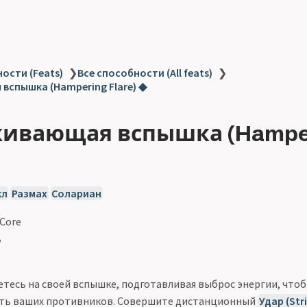
ости (Feats)
❯
Все способности (All feats)
❯
вспышка (Hampering Flare) ◆
ивающая вспышка (Hampe
кл
Размах
Солариан
 Core
ь
тесь на своей вспышке, подготавливая выброс энергии, что
ть ваших противников. Совершите дистанционный
Удар (Str