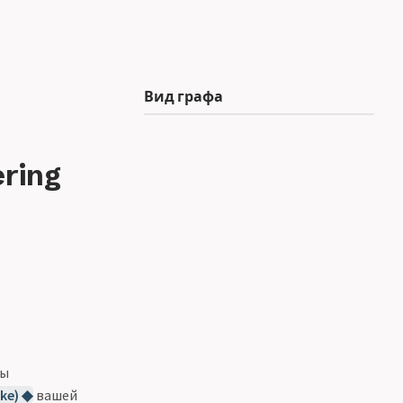
Вид графа
ring
бы
ike) ◆
вашей