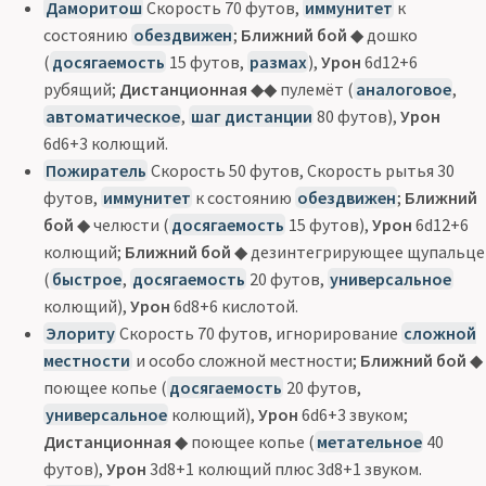
Даморитош
Скорость 70 футов,
иммунитет
к
состоянию
обездвижен
;
Ближний бой
◆ дошко
(
досягаемость
15 футов,
размах
),
Урон
6d12+6
рубящий;
Дистанционная
◆◆ пулемёт (
аналоговое
,
автоматическое
,
шаг дистанции
80 футов),
Урон
6d6+3 колющий.
Пожиратель
Скорость 50 футов, Скорость рытья 30
футов,
иммунитет
к состоянию
обездвижен
;
Ближний
бой
◆ челюсти (
досягаемость
15 футов),
Урон
6d12+6
колющий;
Ближний бой
◆ дезинтегрирующее щупальце
(
быстрое
,
досягаемость
20 футов,
универсальное
колющий),
Урон
6d8+6 кислотой.
Элориту
Скорость 70 футов, игнорирование
сложной
местности
и особо сложной местности;
Ближний бой
◆
поющее копье (
досягаемость
20 футов,
универсальное
колющий),
Урон
6d6+3 звуком;
Дистанционная
◆ поющее копье (
метательное
40
футов),
Урон
3d8+1 колющий плюс 3d8+1 звуком.