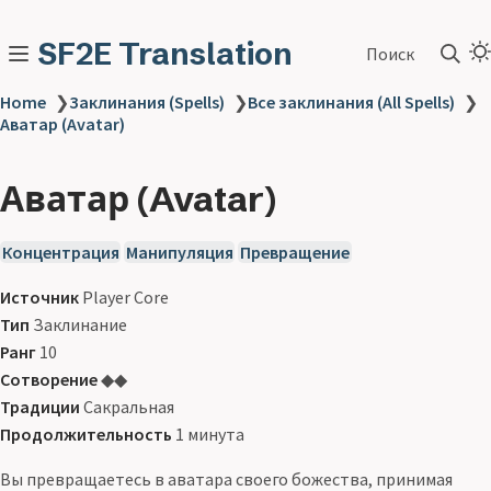
SF2E Translation
Поиск
Home
❯
Заклинания (Spells)
❯
Все заклинания (All Spells)
❯
Аватар (Avatar)
Аватар (Avatar)
Концентрация
Манипуляция
Превращение
Источник
Player Core
Тип
Заклинание
Ранг
10
Сотворение
◆◆
Традиции
Сакральная
Продолжительность
1 минута
Вы превращаетесь в аватара своего божества, принимая