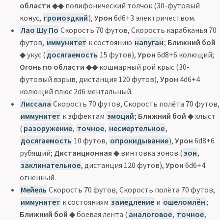
области
◆◆ полифонический толчок (30-футовый
конус,
громоздкий
),
Урон
6d6+3 электричеством.
Лао Шу По
Скорость 70 футов, Скорость карабканья 70
футов,
иммунитет
к состоянию
напуган
;
Ближний бой
◆ укус (
досягаемость
15 футов),
Урон
6d8+6 колющий;
Огонь по области
◆◆ кошмарный рой крыс (30-
футовый взрыв, дистанция 120 футов),
Урон
4d6+4
колющий плюс 2d6 ментальный.
Лиссала
Скорость 70 футов, Скорость полёта 70 футов,
иммунитет
к эффектам
эмоций
;
Ближний бой
◆ хлыст
(
разоружение
,
точное
,
несмертельное
,
досягаемость
10 футов,
опрокидывание
),
Урон
6d8+6
рубящий;
Дистанционная
◆ винтовка эонов (
эон
,
заклинательное
, дистанция 120 футов),
Урон
6d6+4
огненный.
Мейель
Скорость 70 футов, Скорость полёта 70 футов,
иммунитет
к состояниям
замедление
и
ошеломлён
;
Ближний бой
◆ боевая лента (
аналоговое
,
точное
,