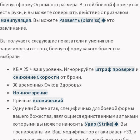
боевую форму Огромного размера. В этой боевой форме у вас
есть руки, и вы можете совершать действия с признаком
манипуляция
. Вы можете
Развеять (Dismiss) ◆
это
заклинание.
Вы получаете следующие показатели и умения вне
зависимости от того, боевую форму какого божества
выбрали:
КБ = 25 + ваш уровень. Игнорируйте
штраф проверки
и
снижение Скорости
от брони.
30 временных Очков Здоровья.
Ночное зрение
.
Признак
космический
.
Одну или более атак, специфичных для боевой формы
вашего божества, являющиеся единственными атаками
которыми вы можете наносить
Удар (Strike) ◆
. Вы
тренированы им. Ваш модификатор атаки равен +33, и
вы используете указанный урон. Атаки ближнего боя