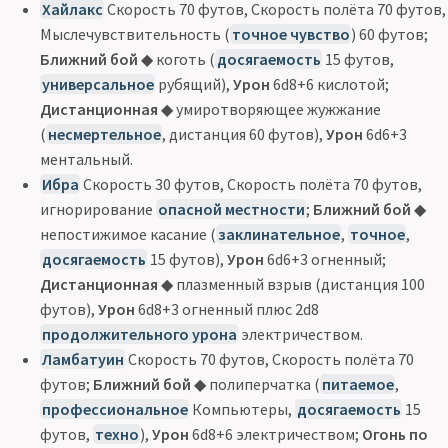
Хайлакс
Скорость 70 футов, Скорость полёта 70 футов,
Мыслечувствительность (
точное чувство
) 60 футов;
Ближний бой
◆ коготь (
досягаемость
15 футов,
универсальное
рубящий),
Урон
6d8+6 кислотой;
Дистанционная
◆ умиротворяющее жужжание
(
несмертельное
, дистанция 60 футов),
Урон
6d6+3
ментальный.
Ибра
Скорость 30 футов, Скорость полёта 70 футов,
игнорирование
опасной местности
;
Ближний бой
◆
непостижимое касание (
заклинательное
,
точное
,
досягаемость
15 футов),
Урон
6d6+3 огненный;
Дистанционная
◆ плазменный взрыв (дистанция 100
футов),
Урон
6d8+3 огненный плюс 2d8
продолжительного урона
электричеством.
Ламбатуин
Скорость 70 футов, Скорость полёта 70
футов;
Ближний бой
◆ полиперчатка (
питаемое
,
профессиональное
Компьютеры,
досягаемость
15
футов,
техно
),
Урон
6d8+6 электричеством;
Огонь по