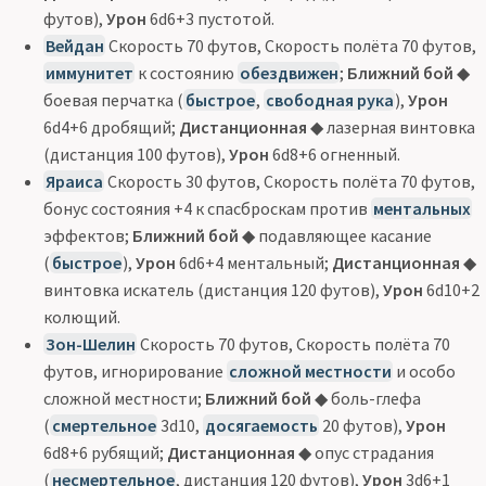
футов),
Урон
6d6+3 пустотой.
Вейдан
Скорость 70 футов, Скорость полёта 70 футов,
иммунитет
к состоянию
обездвижен
;
Ближний бой
◆
боевая перчатка (
быстрое
,
свободная рука
),
Урон
6d4+6 дробящий;
Дистанционная
◆ лазерная винтовка
(дистанция 100 футов),
Урон
6d8+6 огненный.
Яраиса
Скорость 30 футов, Скорость полёта 70 футов,
бонус состояния +4 к спасброскам против
ментальных
эффектов;
Ближний бой
◆ подавляющее касание
(
быстрое
),
Урон
6d6+4 ментальный;
Дистанционная
◆
винтовка искатель (дистанция 120 футов),
Урон
6d10+2
колющий.
Зон-Шелин
Скорость 70 футов, Скорость полёта 70
футов, игнорирование
сложной местности
и особо
сложной местности;
Ближний бой
◆ боль-глефа
(
смертельное
3d10,
досягаемость
20 футов),
Урон
6d8+6 рубящий;
Дистанционная
◆ опус страдания
(
несмертельное
, дистанция 120 футов),
Урон
3d6+1