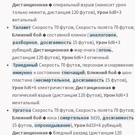
Дистанционная
◆ спиральный взрыв (наносит урон
только нежити, дистанция 120 футов),
Урон
6d8+3
витальный.
Талавет
Скорость 70 футов, Скорость полёта 70 футов;
Ближний бой
◆ составной клинок (
аналоговое
,
разборное
,
досягаемость
15 футов),
Урон
6d6+3
рубящий;
Дистанционная
◆ жар очага (
огонь
,
дистанция 120 футов),
Урон
6d6+3 огненный.
Триединый
Скорость 70 футов, персонаж и снаряжение
иммунно
к состоянию
глючащий
;
Ближний бой
◆ шок-
пластина (
несмертельное
,
досягаемость
15 футов),
Урон
6d6+6 электричеством;
Дистанционная
◆
логический взрыв (дистанция 120 футов),
Урон
6d6+3
ментальный.
Ургатоа
Скорость 70 футов, Скорость полёта 70 футов;
Ближний бой
◆ коса (
смертельное
3d10,
досягаемость
15 футов,
опрокидывание
),
Урон
6d10+6 рубящий;
Дистанционная
◆ бледный разряд (дистанция 120