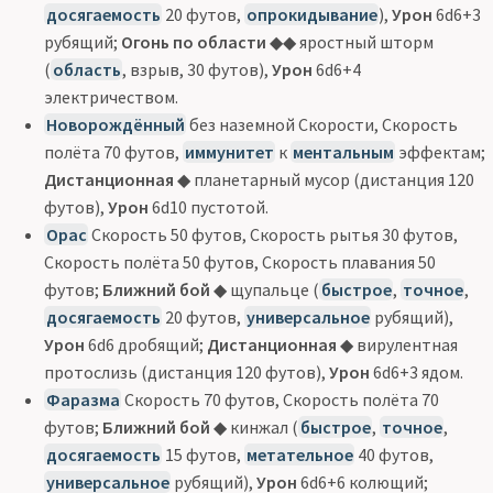
досягаемость
20 футов,
опрокидывание
),
Урон
6d6+3
рубящий;
Огонь по области
◆◆ яростный шторм
(
область
, взрыв, 30 футов),
Урон
6d6+4
электричеством.
Новорождённый
без наземной Скорости, Скорость
полёта 70 футов,
иммунитет
к
ментальным
эффектам;
Дистанционная
◆ планетарный мусор (дистанция 120
футов),
Урон
6d10 пустотой.
Орас
Скорость 50 футов, Скорость рытья 30 футов,
Скорость полёта 50 футов, Скорость плавания 50
футов;
Ближний бой
◆ щупальце (
быстрое
,
точное
,
досягаемость
20 футов,
универсальное
рубящий),
Урон
6d6 дробящий;
Дистанционная
◆ вирулентная
протослизь (дистанция 120 футов),
Урон
6d6+3 ядом.
Фаразма
Скорость 70 футов, Скорость полёта 70
футов;
Ближний бой
◆ кинжал (
быстрое
,
точное
,
досягаемость
15 футов,
метательное
40 футов,
универсальное
рубящий),
Урон
6d6+6 колющий;