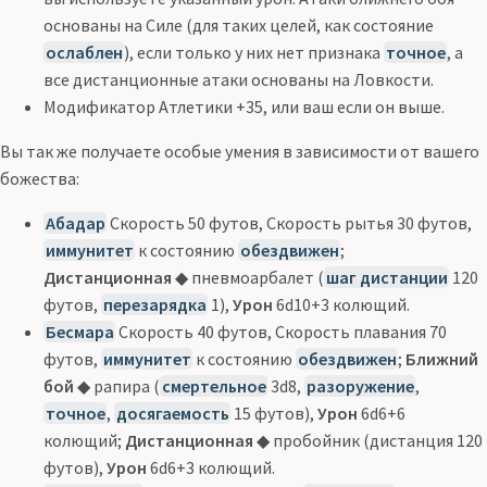
основаны на Силе (для таких целей, как состояние
ослаблен
), если только у них нет признака
точное
, а
все дистанционные атаки основаны на Ловкости.
Модификатор Атлетики +35, или ваш если он выше.
Вы так же получаете особые умения в зависимости от вашего
божества:
Абадар
Скорость 50 футов, Скорость рытья 30 футов,
иммунитет
к состоянию
обездвижен
;
Дистанционная
◆ пневмоарбалет (
шаг дистанции
120
футов,
перезарядка
1),
Урон
6d10+3 колющий.
Бесмара
Скорость 40 футов, Скорость плавания 70
футов,
иммунитет
к состоянию
обездвижен
;
Ближний
бой
◆ рапира (
смертельное
3d8,
разоружение
,
точное
,
досягаемость
15 футов),
Урон
6d6+6
колющий;
Дистанционная
◆ пробойник (дистанция 120
футов),
Урон
6d6+3 колющий.