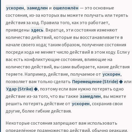
ускорен
,
замедлен
и
ошеломлён
— это основные
состояния, из-за которых вы можете получать или терять
действия за ход. Правила того, как это работает,
приведены
здесь
. Вкратце, эти состояния изменяют
количество действий, которые вы восстанавливаете в
начале своего хода; таким образом, получение состояния
посреди хода не меняет число действий в этом ходу. Если у
вас есть конфликтующие состояния, влияющие на
количество действий, вы сами выбираете, какие действия
теряете. Например, действие, получаемое от
ускорен
,
позволяет вам только сделать
Перемещение (Stride) ◆
или
Удар (Strike) ◆
, поэтому если вам нужно потерять одно
действие из-за того, что вы также
замедлен
, вы можете
решить потерять действие от
ускорен
, сохранив свои
другие, более гибкие действия.
Некоторые состояния запрещают вам использовать
определённое подмножество действий, обычно реакции.