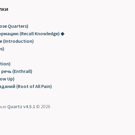
лки
ose Quarters)
рмацию (Recall Knowledge) ◆
е (Introduction)
s)
tion)
ечь (Enthrall)
ow Up)
даний (Root of All Pain)
щью
Quartz v4.5.1
© 2026