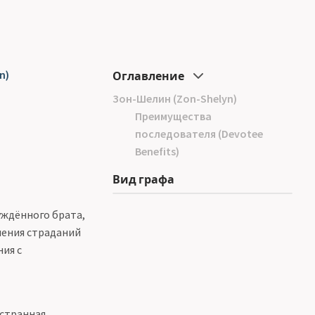
n)
Оглавление
Зон-Шелин (Zon-Shelyn)
Преимущества
последователя (Devotee
Benefits)
Вид графа
уждённого брата,
ления страданий
ния с
 странная