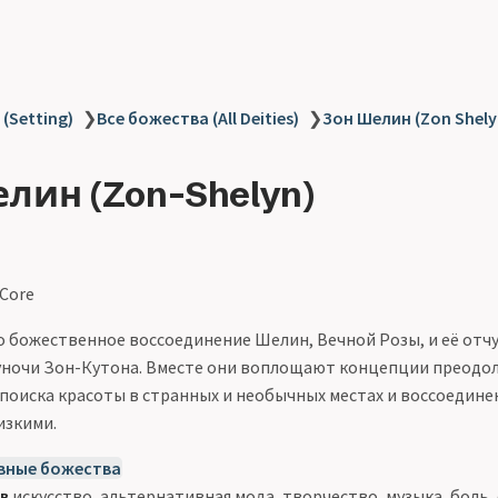
(Setting)
❯
Все божества (All Deities)
❯
Зон Шелин (Zon Shely
лин (Zon-Shelyn)
 Core
 божественное воссоединение Шелин, Вечной Розы, и её отч
ночи Зон-Кутона. Вместе они воплощают концепции преодо
 поиска красоты в странных и необычных местах и воссоедине
изкими.
вные божества
в
искусство, альтернативная мода, творчество, музыка, боль,