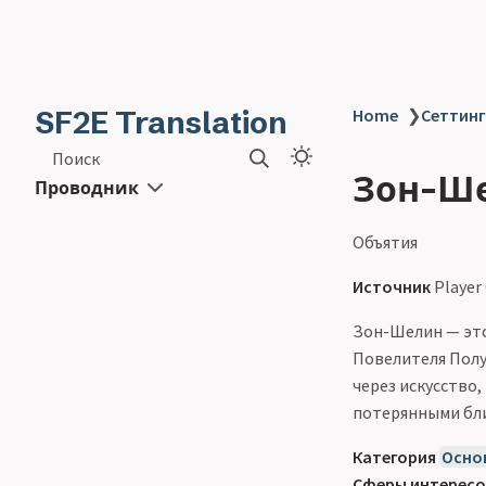
SF2E Translation
Home
❯
Сеттинг 
Поиск
Зон-Ше
Проводник
Объятия
Источник
Player
Зон-Шелин — это
Повелителя Полу
через искусство,
потерянными бл
Категория
Осно
Сферы интересо