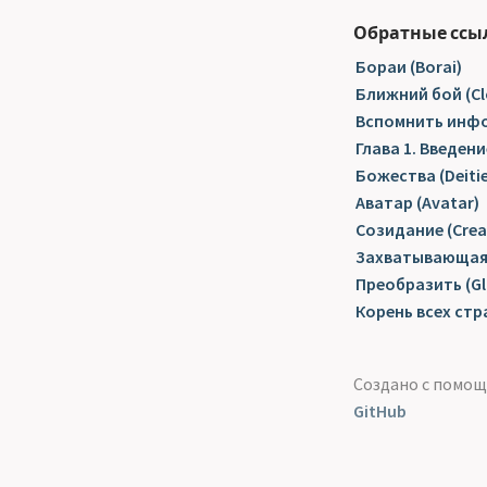
Обратные ссы
Бораи (Borai)
Ближний бой (Cl
Вспомнить инфо
Глава 1. Введени
Божества (Deitie
Аватар (Avatar)
Созидание (Crea
Захватывающая р
Преобразить (Gl
Корень всех стра
Создано с помо
GitHub