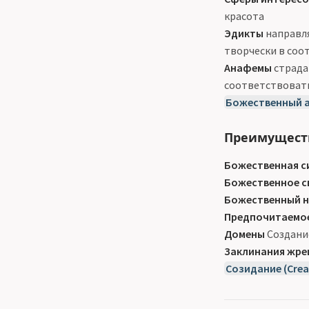
красота
Эдикты
направля
творчески в соо
Анафемы
страда
соответствоват
Божественный 
Преимуществ
Божественная с
Божественное с
Божественный 
Предпочитаемо
Домены
Создание 
Заклинания жре
Созидание (Crea