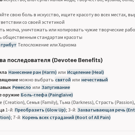
йте свою боль в искусство, ищите красоту во всех местах, вы
тветствии со своей эстетикой
ть молча, уничтожать или копировать чужие творческие раб
ь общественным стандартам красоты
атрибут
Телосложение или Харизма
а последователя (Devotee Benefits)
ила
Нанесение ран (Harm)
или
Исцеление (Heal)
вящение
можно выбрать
святой
или
нечестивый
навык
Ремесло
или
Запугивание
е оружие
Боль-глефа (Painglaive)
(Creation), Семья (Family), Тьма (Darkness), Страсть (Passion),
ца
1-й:
Преобразить (Glow Up)
; 3-й:
Захватывающая речь (Enth
tion)
; 7-й:
Корень всех страданий (Root of All Pain)