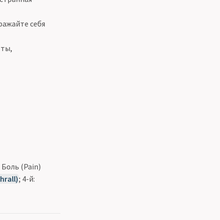
ражайте себя
оты,
 Боль (Pain)
rall)
; 4-й: