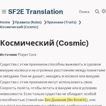
SF2E Translation
Поиск
Home
❯
Правила (Rules)
❯
Признаки (Traits)
❯
Космический (Cosmic)
Космический (Cosmic)
Источник
Player Core
Существа с этим признаком способны выживать в суровом
вакууме космоса и на огромных расстояниях между планетами
и звёздами. Они не дышат, находясь в космосе или вакууме.
Существа с этим признаком могут использовать свою
Скорость полёта, чтобы летать в вакууме или в условиях
невесомости. Если только существо не обладает особой
способностью (такой как
Без Дыхания (No Breath)
), оно
остаётся восприимчивым к эффектам, требующим дыхания,