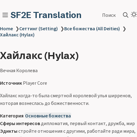
SF2E Translation
Поиск
Home
❯
Сеттинг (Setting)
❯
Все божества (All Deities)
❯
Хайлакс (Hylax)
Хайлакс (Hylax)
Вечная Королева
Источник
Player Core
Хайлакс когда-то была смертной королевой улья ширренов,
которая вознеслась до божественности.
Категория
Основные божества
Сферы интересов
дипломатия, первый контакт, дружба, мир
Эдикты
стройте отношения с другими, работайте ради мира,