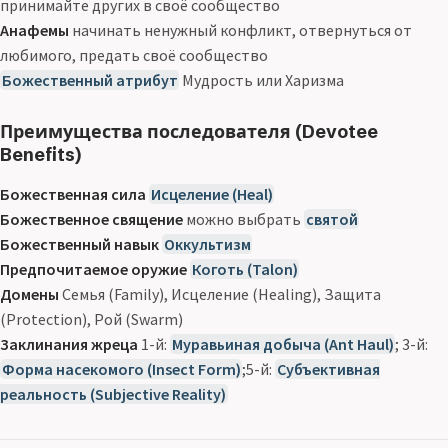
принимайте других в своё сообщество
Анафемы
начинать ненужный конфликт, отвернуться от
любимого, предать своё сообщество
Божественный атрибут
Мудрость или Харизма
Преимущества последователя (Devotee
Benefits)
Божественная сила
Исцеление (Heal)
Божественное священие
можно выбрать
святой
Божественный навык
Оккультизм
Предпочитаемое оружие
Коготь (Talon)
Домены
Семья (Family), Исцеление (Healing), Защита
(Protection), Рой (Swarm)
Заклинания жреца
1-й:
Муравьиная добыча (Ant Haul)
; 3-й:
Форма насекомого (Insect Form)
;5-й:
Субъективная
реальность (Subjective Reality)