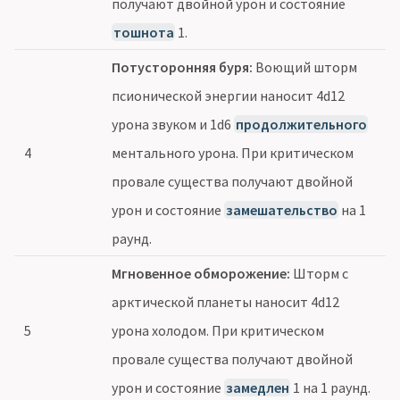
получают двойной урон и состояние
тошнота
1.
Потусторонняя буря:
Воющий шторм
псионической энергии наносит 4d12
урона звуком и 1d6
продолжительного
4
ментального урона. При критическом
провале существа получают двойной
урон и состояние
замешательство
на 1
раунд.
Мгновенное обморожение:
Шторм с
арктической планеты наносит 4d12
5
урона холодом. При критическом
провале существа получают двойной
урон и состояние
замедлен
1 на 1 раунд.