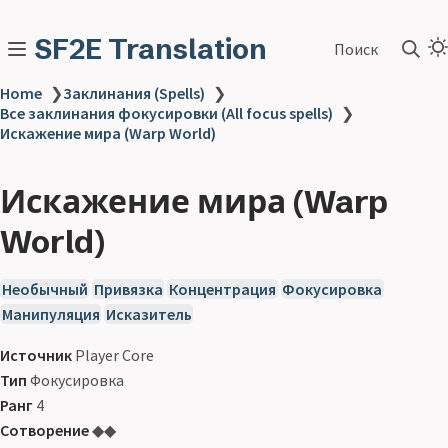
SF2E Translation
Поиск
Home
❯
Заклинания (Spells)
❯
Все заклинания фокусировки (All focus spells)
❯
Искажение мира (Warp World)
Искажение мира (Warp
World)
Необычный
Привязка
Концентрация
Фокусировка
Манипуляция
Исказитель
Источник
Player Core
Тип
Фокусировка
Ранг
4
Сотворение
◆◆