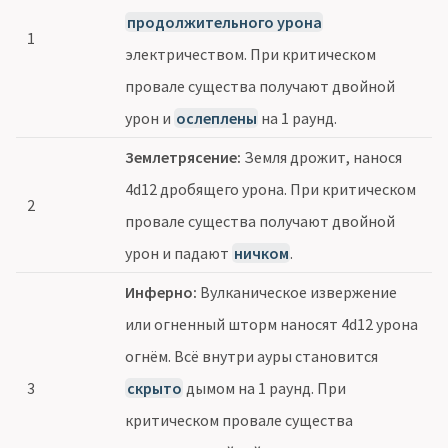
продолжительного урона
1
электричеством. При критическом
провале существа получают двойной
урон и
ослеплены
на 1 раунд.
Землетрясение:
Земля дрожит, нанося
4d12 дробящего урона. При критическом
2
провале существа получают двойной
урон и падают
ничком
.
Инферно:
Вулканическое извержение
или огненный шторм наносят 4d12 урона
огнём. Всё внутри ауры становится
3
скрыто
дымом на 1 раунд. При
критическом провале существа