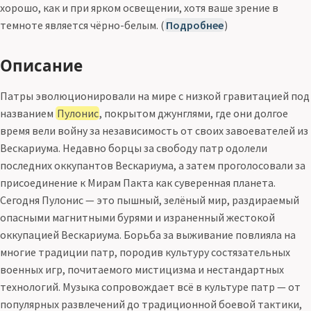
хорошо, как и при ярком освещении, хотя ваше зрение в
темноте является чёрно-белым. (
Подробнее
)
Описание
Патры эволюционировали на мире с низкой гравитацией под
названием
Пулонис
, покрытом джунглями, где они долгое
время вели войну за независимость от своих завоевателей из
Вескариума. Недавно борцы за свободу патр одолели
последних оккупантов Вескариума, а затем проголосовали за
присоединение к Мирам Пакта как суверенная планета.
Сегодня Пулонис — это пышный, зелёный мир, раздираемый
опасными магнитными бурями и израненный жестокой
оккупацией Вескариума. Борьба за выживание повлияла на
многие традиции патр, породив культуру состязательных
военных игр, почитаемого мистицизма и нестандартных
технологий. Музыка сопровождает всё в культуре патр — от
популярных развлечений до традиционной боевой тактики,