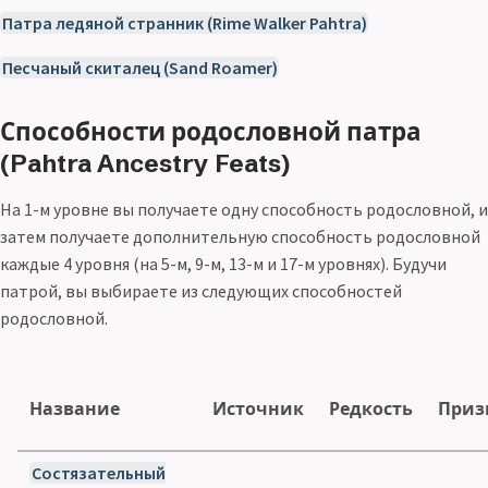
Патра ледяной странник (Rime Walker Pahtra)
Песчаный скиталец (Sand Roamer)
Способности родословной патра
(Pahtra Ancestry Feats)
На 1-м уровне вы получаете одну способность родословной, и
затем получаете дополнительную способность родословной
каждые 4 уровня (на 5-м, 9-м, 13-м и 17-м уровнях). Будучи
патрой, вы выбираете из следующих способностей
родословной.
Название
Источник
Редкость
Приз
Состязательный