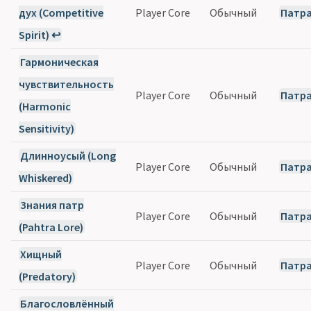
дух (Competitive
Player Core
Обычный
Патр
Spirit) ↩
Гармоническая
чувствительность
Player Core
Обычный
Патр
(Harmonic
Sensitivity)
Длинноусый (Long
Player Core
Обычный
Патр
Whiskered)
Знания патр
Player Core
Обычный
Патр
(Pahtra Lore)
Хищный
Player Core
Обычный
Патр
(Predatory)
Благословлённый