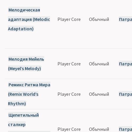
Мелодическая
адаптация (Melodic
Player Core
Обычный
Патр
Adaptation)
Мелодия Мейель
Player Core
Обычный
Патр
(Meyel’s Melody)
Ремикс Ритма Мира
(Remix World’s
Player Core
Обычный
Патр
Rhythm)
Щепетильный
сталкер
Player Core
Обычный
Патр