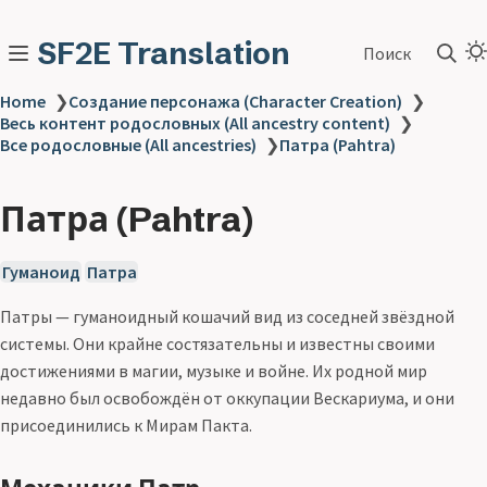
SF2E Translation
Поиск
Home
❯
Создание персонажа (Character Creation)
❯
Весь контент родословных (All ancestry content)
❯
Все родословные (All ancestries)
❯
Патра (Pahtra)
Патра (Pahtra)
Гуманоид
Патра
Патры — гуманоидный кошачий вид из соседней звёздной
системы. Они крайне состязательны и известны своими
достижениями в магии, музыке и войне. Их родной мир
недавно был освобождён от оккупации Вескариума, и они
присоединились к Мирам Пакта.