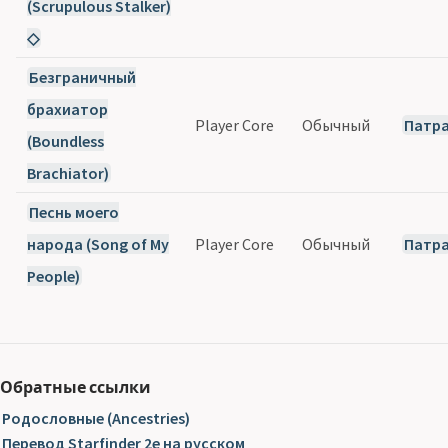
(Scrupulous Stalker)
◇
Безграничный
брахиатор
Player Core
Обычный
Патр
(Boundless
Brachiator)
Песнь моего
народа (Song of My
Player Core
Обычный
Патр
People)
Обратные ссылки
Родословные (Ancestries)
Перевод Starfinder 2e на русском