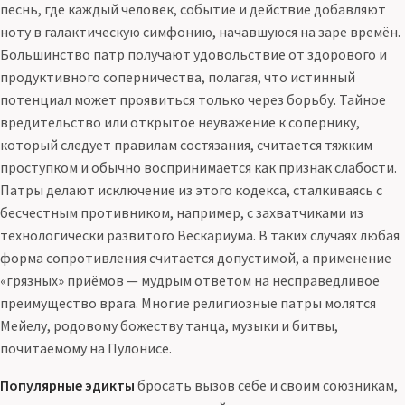
песнь, где каждый человек, событие и действие добавляют
ноту в галактическую симфонию, начавшуюся на заре времён.
Большинство патр получают удовольствие от здорового и
продуктивного соперничества, полагая, что истинный
потенциал может проявиться только через борьбу. Тайное
вредительство или открытое неуважение к сопернику,
который следует правилам состязания, считается тяжким
проступком и обычно воспринимается как признак слабости.
Патры делают исключение из этого кодекса, сталкиваясь с
бесчестным противником, например, с захватчиками из
технологически развитого Вескариума. В таких случаях любая
форма сопротивления считается допустимой, а применение
«грязных» приёмов — мудрым ответом на несправедливое
преимущество врага. Многие религиозные патры молятся
Мейелу, родовому божеству танца, музыки и битвы,
почитаемому на Пулонисе.
Популярные эдикты
бросать вызов себе и своим союзникам,