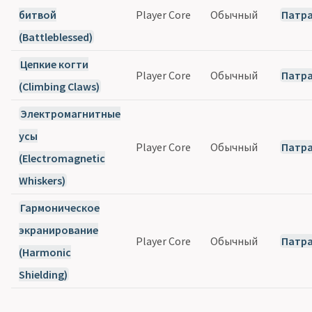
битвой
Player Core
Обычный
Патр
(Battleblessed)
Цепкие когти
Player Core
Обычный
Патр
(Climbing Claws)
Электромагнитные
усы
Player Core
Обычный
Патр
(Electromagnetic
Whiskers)
Гармоническое
экранирование
Player Core
Обычный
Патр
(Harmonic
Shielding)