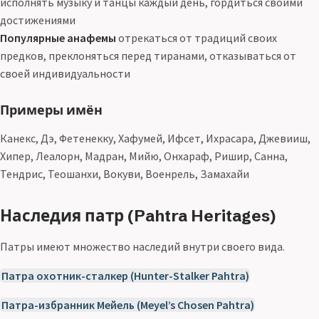
исполнять музыку и танцы каждый день, гордиться своими
достижениями
Популярные анафемы
отрекаться от традиций своих
предков, преклоняться перед тиранами, отказываться от
своей индивидуальности
Примеры имён
Канекс, Дэ, Фетенекку, Хафумей, Ифсет, Ихрасара, Джевииш,
Хипер, Леалорн, Мадран, Мийю, Онхараф, Ришир, Санна,
Тендрис, Теошанхи, Вокуви, Военрель, Замахайи
Наследия патр (Pahtra Heritages)
Патры имеют множество наследий внутри своего вида.
Патра охотник-сталкер (Hunter-Stalker Pahtra)
Патра-избранник Мейель (Meyel’s Chosen Pahtra)