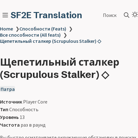
SF2E Translation
Поиск
Home
❯
Способности (Feats)
❯
Все способности (All feats)
❯
Щепетильный сталкер (Scrupulous Stalker) ◇
Щепетильный сталкер
(Scrupulous Stalker) ◇
Патра
Источник
Player Core
Тип
Способность
Уровень
13
Частота
раз в раунд
Вы быстро осматриваете окружающую обстановку в поисках