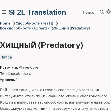
SF2E Translation
Поиск
Home
❯
Способности (Feats)
❯
Все способности (All feats)
❯
Хищный (Predatory)
Хищный (Predatory)
Патра
Источник
Player Core
Тип
Способность
Уровень
1
Бой — это танец, и вы отточили своё тело до состояния
инструмента, столь же изысканного, сколь и смертоносного.
Когда вы выбираете эту способность, вы получаете на выбор
безоружную атаку когтями или безоружную атаку челюстями.