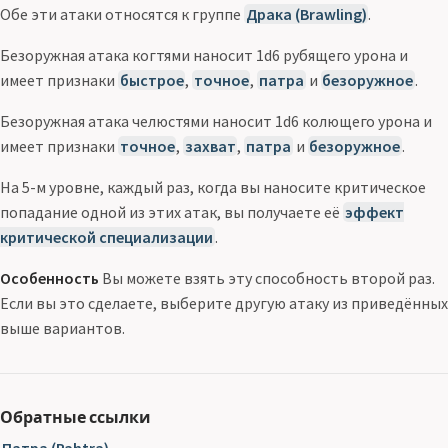
Обе эти атаки относятся к группе
Драка (Brawling)
.
Безоружная атака когтями наносит 1d6 рубящего урона и
имеет признаки
быстрое
,
точное
,
патра
и
безоружное
.
Безоружная атака челюстями наносит 1d6 колющего урона и
имеет признаки
точное
,
захват
,
патра
и
безоружное
.
На 5-м уровне, каждый раз, когда вы наносите критическое
попадание одной из этих атак, вы получаете её
эффект
критической специализации
.
Особенность
Вы можете взять эту способность второй раз.
Если вы это сделаете, выберите другую атаку из приведённых
выше вариантов.
Обратные ссылки