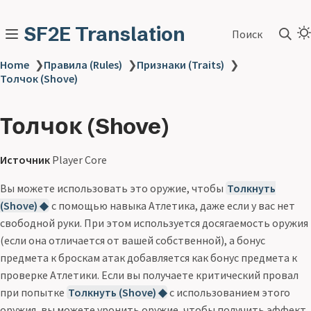
SF2E Translation
Поиск
Home
❯
Правила (Rules)
❯
Признаки (Traits)
❯
Толчок (Shove)
Толчок (Shove)
Источник
Player Core
Вы можете использовать это оружие, чтобы
Толкнуть
(Shove) ◆
с помощью навыка Атлетика, даже если у вас нет
свободной руки. При этом используется досягаемость оружия
(если она отличается от вашей собственной), а бонус
предмета к броскам атак добавляется как бонус предмета к
проверке Атлетики. Если вы получаете критический провал
при попытке
Толкнуть (Shove) ◆
с использованием этого
оружия, вы можете уронить оружие, чтобы получить эффект