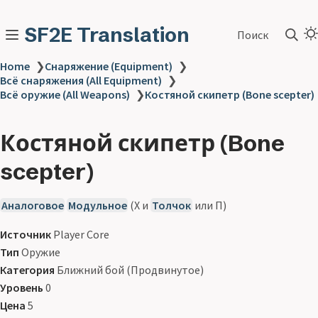
SF2E Translation
Поиск
Home
❯
Снаряжение (Equipment)
❯
Всё снаряжения (All Equipment)
❯
Всё оружие (All Weapons)
❯
Костяной скипетр (Bone scepter)
Костяной скипетр (Bone
scepter)
Аналоговое
Модульное
(Х и
Толчок
или П)
Источник
Player Core
Тип
Оружие
Категория
Ближний бой (Продвинутое)
Уровень
0
Цена
5