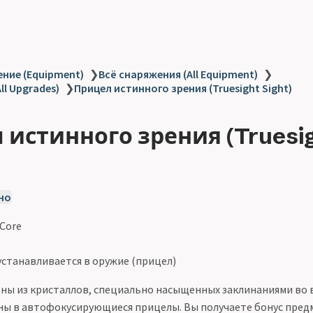
ние (Equipment)
❯
Всё снаряжения (All Equipment)
❯
ll Upgrades)
❯
Прицел истинного зрения (Truesight Sight)
 истинного зрения (Truesi
но
 Core
станавливается в оружие (прицел)
ны из кристаллов, специально насыщенных заклинаниями во в
ны в автофокусирующиеся прицелы. Вы получаете бонус предм