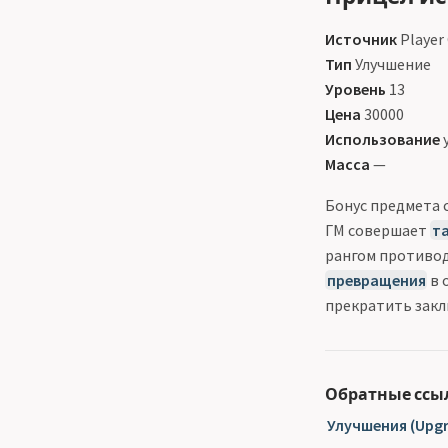
Источник
Player
Тип
Улучшение
Уровень
13
Цена
30000
Использование
у
Масса
—
Бонус предмета с
ГМ совершает
т
рангом противо
превращения
в 
прекратить закл
Обратные ссы
Улучшения (Upgr