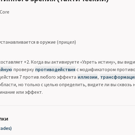
 Core
станавливается в оружие (прицел)
оставляет +2. Когда вы активируете «Узреть истину», вы види
айную
проверку
противодействия
с модификатором противо
действия 7 против любого эффекта
иллюзии
,
трансформаци
области, но только с целью определить, видите ли вы сквозь н
инание или эффект.
лки
ades)