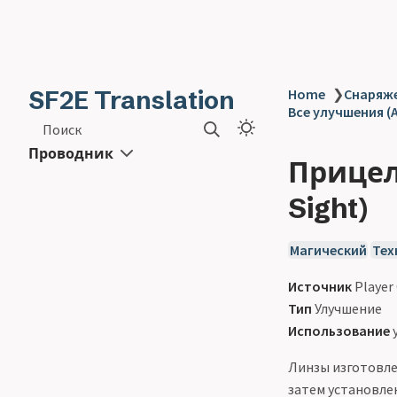
SF2E Translation
Home
❯
Снаряже
Все улучшения (A
Поиск
Проводник
Прицел
Sight)
Магический
Тех
Источник
Player
Тип
Улучшение
Использование
у
Линзы изготовле
затем установле