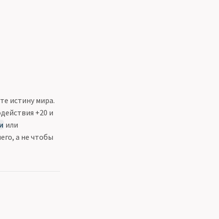
те истину мира.
действия +20 и
и
или
его, а не чтобы