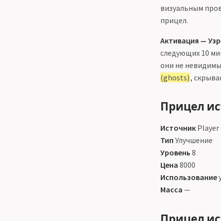
визуальным про
прицел.
Активация — Узр
следующих 10 ми
они не невидимы
(ghosts)
, скрыва
Прицел ис
Источник
Player
Тип
Улучшение
Уровень
8
Цена
8000
Использование
у
Масса
—
Прицел ис