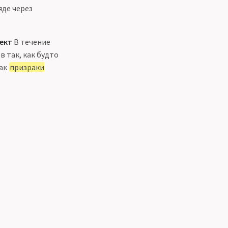
яде через
ект
В течение
в так, как будто
как
призраки