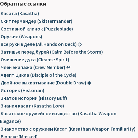
Обратные ссылки
Касата (Kasatha)
Скиттермандер (Skittermander)
Составной клинок (Puzzleblade)
Оружие (Weapons)
Все руки в деле (All Hands on Deck) ◇
Затишье перед бурей (Calm Before the Storm)
Очищение духа (Cleanse Spirit)
Член экипажа (Crew Member) ↩
Адепт Цикла (Disciple of the Cycle)
Двойное выхватывание (Double Draw) ◆
Историк (Historian)
Знаток истории (History Buff)
Знания касат (Kasatha Lore)
Касатское оружейное изящество (Kasatha Weapon
Elegance)
Знакомство с оружием Касат (Kasathan Weapon Familiarity)
В маске (Masked)